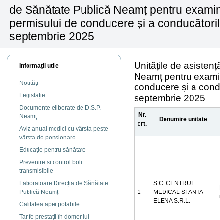
de Sănătate Publică Neamț pentru examina
permisului de conducere și a conducătoril
septembrie 2025
Unitățile de asisten
Informaţii utile
Neamț pentru examin
Noutăți
conducere și a condu
Legislație
septembrie 2025
Documente eliberate de D.S.P.
Nr.
Neamţ
Denumire unitate
crt.
Aviz anual medici cu vârsta peste
vârsta de pensionare
Educație pentru sănătate
Prevenire și control boli
transmisibile
Laboratoare Direcția de Sănătate
S.C. CENTRUL
Publică Neamț
1
MEDICAL SFANTA
ELENA S.R.L.
Calitatea apei potabile
Tarife prestaţii în domeniul