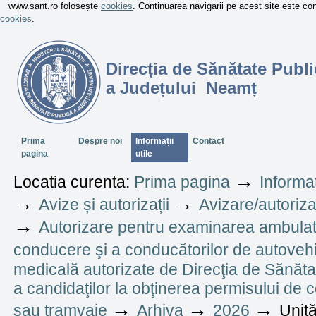
www.sant.ro folosește
cookies
. Continuarea navigarii pe acest site este c
cookies
.
Direcția de Sănătate Publi
a Județului Neamț
Sectiuni
Prima
Despre noi
Informații
Contact
pagina
utile
→
Locatia curenta:
Prima pagina
Informaț
→
→
Avize și autorizații
Avizare/autoriza
→
Autorizare pentru examinarea ambulato
conducere şi a conducătorilor de autoveh
medicală autorizate de Direcţia de Sănăt
a candidaţilor la obţinerea permisului de
→
→
→
sau tramvaie
Arhiva
2026
Unită