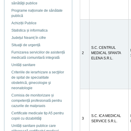
sănătăţii publice
Programe naționale de sănătate
publică
Achiziții Publice
Statistica și informatica
Județul Neamț în cifre
Situaţii de urgență
S.C. CENTRUL
Furnizarea serviciilor de asistență
2
MEDICAL SFANTA
medicală comunitară integrată
ELENA S.R.L.
Unități sanitare
Criteriile de ierarhizare a secţiilor
de spital de specialitate
obstetrică, ginecologie şi
neonatologie
Comisia de monitorizare și
competență profesională pentru
cazurile de malpraxis
Certificate medicale tip A5 pentru
S.C. ICA MEDICAL
copiii cu dizabilităţi
3
SERVICE S.R.L.
Unități sanitare publice care