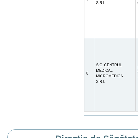
7
S.R.L.
S.C. CENTRUL
MEDICAL
8
MICROMEDICA
S.R.L.
Actiuni
document