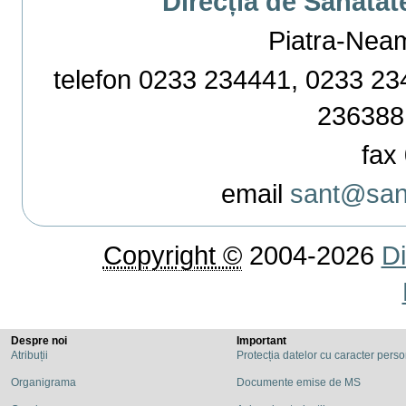
Direcția de Sănătat
Piatra-Neamț,
telefon 0233 234441, 0233 234
236388
fax 
email
sant@sant
Copyright ©
2004-2026
Di
Despre noi
Important
Atribuții
Protecția datelor cu caracter pers
Organigrama
Documente emise de MS