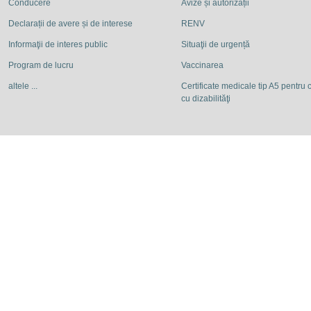
Conducere
Avize și autorizații
Declarații de avere și de interese
RENV
Informaţii de interes public
Situaţii de urgență
Program de lucru
Vaccinarea
altele ...
Certificate medicale tip A5 pentru c
cu dizabilităţi