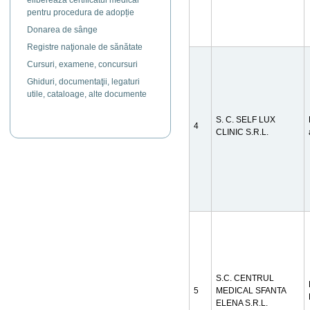
eliberează certificatul medical
pentru procedura de adopție
Donarea de sânge
Registre naţionale de sănătate
Cursuri, examene, concursuri
Ghiduri, documentaţii, legaturi
utile, cataloage, alte documente
S. C. SELF LUX
4
CLINIC S.R.L.
S.C. CENTRUL
5
MEDICAL SFANTA
ELENA S.R.L.