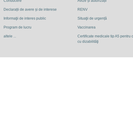
Conducere
Avize și autorizații
Declarații de avere și de interese
RENV
Informaţii de interes public
Situaţii de urgență
Program de lucru
Vaccinarea
altele ...
Certificate medicale tip A5 pentru c
cu dizabilităţi