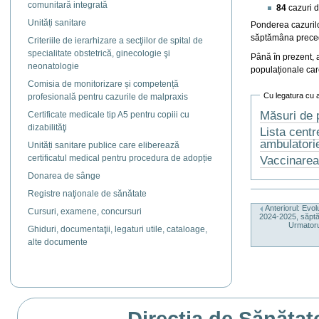
comunitară integrată
84
cazuri d
Unități sanitare
Ponderea cazurilo
săptămâna preced
Criteriile de ierarhizare a secţiilor de spital de
specialitate obstetrică, ginecologie şi
Până în prezent, a
neonatologie
populaționale ca
Comisia de monitorizare și competență
Cu legatura cu 
profesională pentru cazurile de malpraxis
Măsuri de p
Certificate medicale tip A5 pentru copiii cu
dizabilităţi
Lista centr
ambulatorie
Unități sanitare publice care eliberează
Vaccinarea
certificatul medical pentru procedura de adopție
Donarea de sânge
Actiuni
Registre naţionale de sănătate
document
Anteriorul: Evolu
Cursuri, examene, concursuri
2024-2025, săpt
Urmatorul
Ghiduri, documentaţii, legaturi utile, cataloage,
alte documente
Direcția de Sănătat