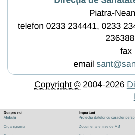
Piatra-Neamț,
telefon 0233 234441, 0233 234
236388
fax 
email
sant@sant
Copyright ©
2004-2026
Di
Despre noi
Important
Atribuții
Protecția datelor cu caracter pers
Organigrama
Documente emise de MS