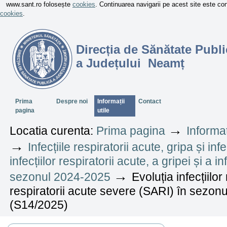
www.sant.ro folosește
cookies
. Continuarea navigarii pe acest site este c
cookies
.
Direcția de Sănătate Publi
a Județului Neamț
Sectiuni
Prima
Despre noi
Informații
Contact
pagina
utile
→
Locatia curenta:
Prima pagina
Informaț
→
Infecțiile respiratorii acute, gripa și in
infecțiilor respiratorii acute, a gripei și a 
→
sezonul 2024-2025
Evoluția infecțiilor 
respiratorii acute severe (SARI) în sezo
(S14/2025)