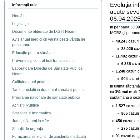
Evoluția infe
Informaţii utile
acute seve
Noutăți
06.04.2025
Legislație
În perioada 30.09
Documente eliberate de D.S.P. Neamţ
IACRS și pneumo
Aviz anual medici cu vârsta peste vârsta de
48.243
cazuri 
pensionare
28.020
caz
Educație pentru sănătate
11.402
cazuri
Prevenire și control boli transmisibile
6.335
cazu
Laboratoare Direcția de Sănătate Publică
1.248
cazuri d
Neamț
904
cazuri 
Calitatea apei potabile
În ultima săptămâ
Tarife prestaţii în domeniul sănătăţii publice
cu
3% mai mult
f
Programe naționale de sănătate publică
săptămână a sezo
Achiziții Publice
1.527
cazuri 
Statistica și informatica
805
cazuri
Județul Neamț în cifre
450
cazuri de
275
cazuri 
Situaţii de urgență
91
cazuri de gr
Furnizarea serviciilor de asistență medicală