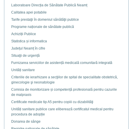
Laboratoare Direcția de Sănătate Publică Neamț
Calitatea apei potabile
Tarife prestaţii în domeniul sănătăţii publice
Programe naționale de sănătate publică
Achiziții Publice
Statistica și informatica
Județul Neamț în cifre
Situaţii de urgență
Furnizarea serviciilor de asistență medicală comunitară integrată
Unități sanitare
Criteriile de ierarhizare a secţiilor de spital de specialitate obstetrică,
ginecologie şi neonatologie
Comisia de monitorizare și competență profesională pentru cazurile
de malpraxis
Certificate medicale tip A5 pentru copiii cu dizabilităţi
Unități sanitare publice care eliberează certificatul medical pentru
procedura de adopție
Donarea de sânge
Registre naţionale de sănătate