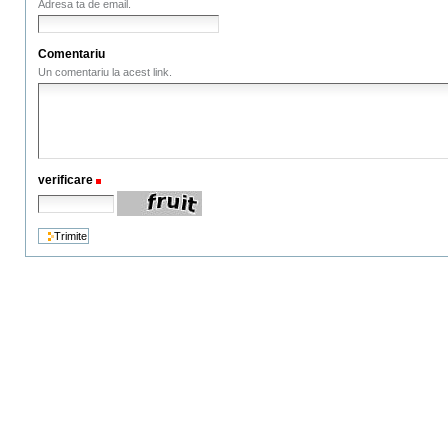
Adresa ta de email.
Comentariu
Un comentariu la acest link.
verificare
(Necesar)