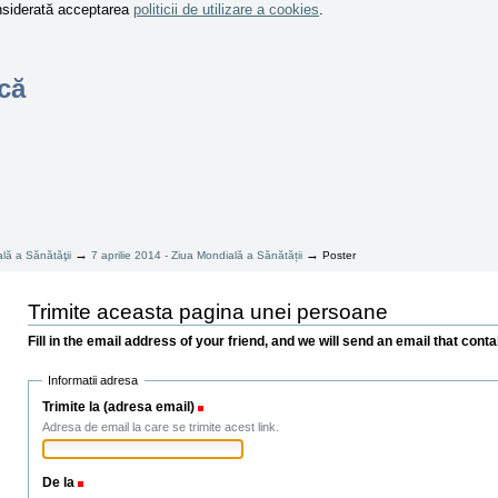
onsiderată acceptarea
politicii de utilizare a cookies
.
că
→
→
lă a Sănătăţii
7 aprilie 2014 - Ziua Mondială a Sănătății
Poster
Trimite aceasta pagina unei persoane
Fill in the email address of your friend, and we will send an email that contai
Informatii adresa
Trimite la (adresa email)
(Necesar)
Adresa de email la care se trimite acest link.
De la
(Necesar)