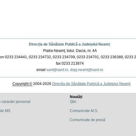
Direcția de Sănătate Publică a Județului Neamț
Piatra-Neamț, bdul. Dacia, nr. 4A
on 0233 234441, 0233 234732, 0233 234709, 0233 234701, 0233 236388, 0233 
fax 0233 213874
email
sant@sant.ro,
dspj.neamt@sant.ro
Copyright ©
2004-2026
Direcția de Sănătate Publică a Județului Neamț
.
Noutăți
u caracter personal
Știri
 de MS
Comunicate M.S.
Comunicate de presă