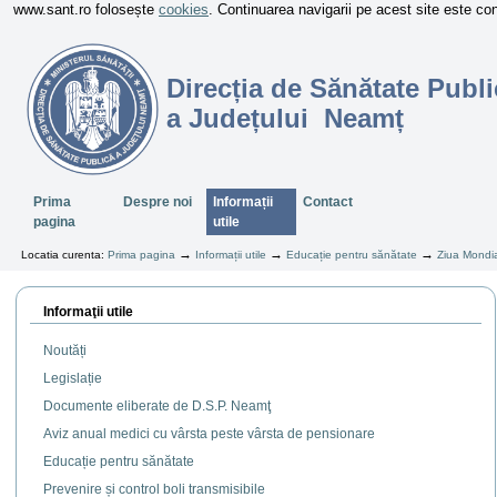
www.sant.ro folosește
cookies
. Continuarea navigarii pe acest site este c
Direcția de Sănătate Publi
a Județului Neamț
Sectiuni
Prima
Despre noi
Informații
Contact
pagina
utile
→
→
→
Locatia curenta:
Prima pagina
Informații utile
Educație pentru sănătate
Ziua Mondia
Informaţii utile
Noutăți
Legislație
Documente eliberate de D.S.P. Neamţ
Aviz anual medici cu vârsta peste vârsta de pensionare
Educație pentru sănătate
Prevenire și control boli transmisibile