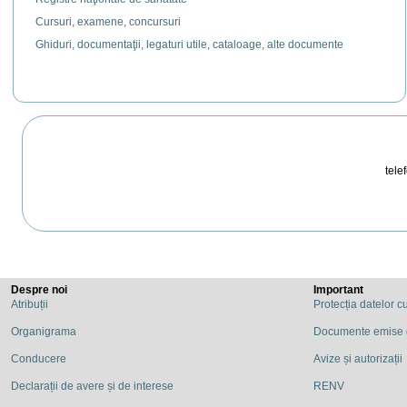
Cursuri, examene, concursuri
Ghiduri, documentaţii, legaturi utile, cataloage, alte documente
telef
Despre noi
Important
Atribuții
Protecția datelor c
Organigrama
Documente emise
Conducere
Avize și autorizații
Declarații de avere și de interese
RENV