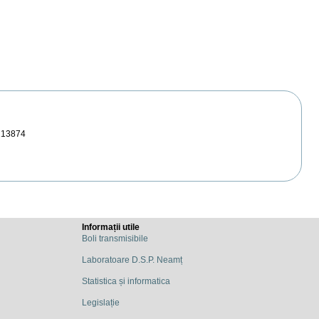
213874
Informații utile
Boli transmisibile
Laboratoare D.S.P. Neamț
Statistica și informatica
Legislație