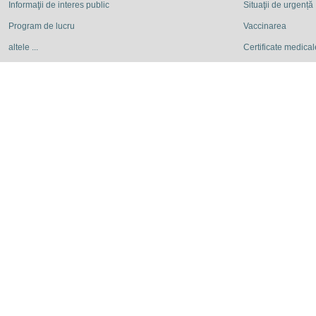
Informaţii de interes public
Situaţii de urgență
Program de lucru
Vaccinarea
altele ...
Certificate medicale