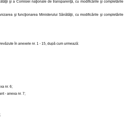
nătăţii şi a Comisiei naţionale de transparenţă, cu modificările şi completările
izarea şi funcţionarea Ministerului Sănătăţii, cu modificările şi completările
prevăzute în anexele nr. 1 - 15, după cum urmează:
xa nr. 6;
nt - anexa nr. 7;
;