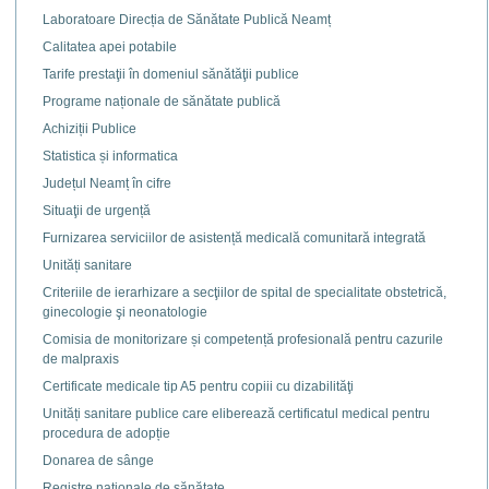
Laboratoare Direcția de Sănătate Publică Neamț
Calitatea apei potabile
Tarife prestaţii în domeniul sănătăţii publice
Programe naționale de sănătate publică
Achiziții Publice
Statistica și informatica
Județul Neamț în cifre
Situaţii de urgență
Furnizarea serviciilor de asistență medicală comunitară integrată
Unități sanitare
Criteriile de ierarhizare a secţiilor de spital de specialitate obstetrică,
ginecologie şi neonatologie
Comisia de monitorizare și competență profesională pentru cazurile
de malpraxis
Certificate medicale tip A5 pentru copiii cu dizabilităţi
Unități sanitare publice care eliberează certificatul medical pentru
procedura de adopție
Donarea de sânge
Registre naţionale de sănătate