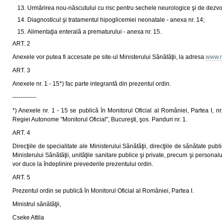
Urmărirea nou-născutului cu risc pentru sechele neurologice şi de dezvol
Diagnosticul şi tratamentul hipoglicemiei neonatale - anexa nr. 14;
Alimentaţia enterală a prematurului - anexa nr. 15.
ART. 2
Anexele vor putea fi accesate pe site-ul Ministerului Sănătăţii, la adresa
www.m
ART. 3
Anexele nr. 1 - 15*) fac parte integrantă din prezentul ordin.
------------
*) Anexele nr. 1 - 15 se publică în Monitorul Oficial al României, Partea I, nr
Regiei Autonome "Monitorul Oficial", Bucureşti, şos. Panduri nr. 1.
ART. 4
Direcţiile de specialitate ale Ministerului Sănătăţii, direcţiile de sănătate pub
Ministerului Sănătăţii, unităţile sanitare publice şi private, precum şi personalu
vor duce la îndeplinire prevederile prezentului ordin.
ART. 5
Prezentul ordin se publică în Monitorul Oficial al României, Partea I.
Ministrul sănătăţii,
Cseke Attila