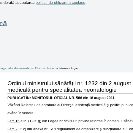
onsiderată acceptarea
politicii de utilizare a cookies
.
că
→
→
taloage, alte documente
Ghiduri clinice
Neonatologie
Ordinul ministrului sănătății nr. 1232 din 2 august
medicală pentru specialitatea neonatologie
PUBLICAT ÎN: MONITORUL OFICIAL NR. 586 din 18 august 2011
Văzând Referatul de aprobare al Direcţiei asistenţă medicală şi politici public
având în vedere:
-
art. 16
alin. (1) lit. g) din Legea nr. 95/2006 privind reforma în domeniul sănătăţ
-
art. 7
lit. c) din anexa nr. 1A "Regulament de organizare şi funcţionare al Comis