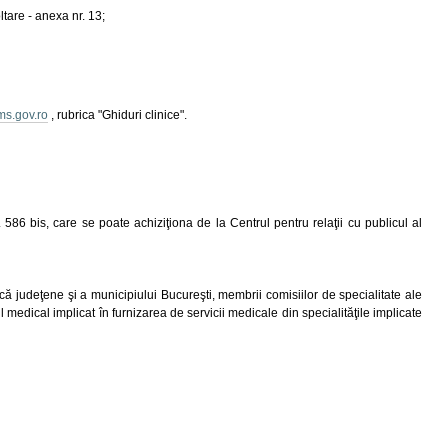
tare - anexa nr. 13;
s.gov.ro
, rubrica "Ghiduri clinice".
. 586 bis, care se poate achiziţiona de la Centrul pentru relaţii cu publicul al
lică judeţene şi a municipiului Bucureşti, membrii comisiilor de specialitate ale
l medical implicat în furnizarea de servicii medicale din specialităţile implicate