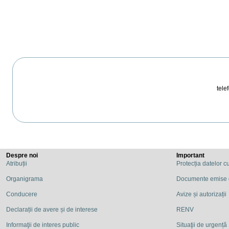
telef
Despre noi
Important
Atribuții
Protecția datelor c
Organigrama
Documente emise
Conducere
Avize și autorizații
Declarații de avere și de interese
RENV
Informaţii de interes public
Situaţii de urgență