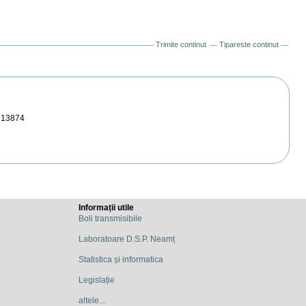
Trimite continut
Tipareste continut
213874
Informații utile
Boli transmisibile
Laboratoare D.S.P. Neamț
Statistica și informatica
Legislație
altele...