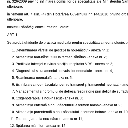
nr. 326/2009 privind înfiinţarea comisiilor de specialitate ale Ministerului Să
ulterioare,
în temeiul
art. 7
alin. (4) din Hotărârea Guvernului nr. 144/2010 privind organ
ulterioare,
ministrul sănătăţii emite următorul ordin:
ART. 1
Se aprobă ghidurile de practică medicală pentru specialitatea neonatologie, 
Determinarea vârstei de gestaţie la nou-născut - anexa nr. 1;
Alimentaţia nou-născutului la termen sănătos - anexa nr. 2;
Profilaxia infecţiei cu virus sinciţial respirator VRS - anexa nr. 3;
Diagnosticul şi tratamentul convulsiilor neonatale - anexa nr. 4;
Reanimarea neonatală - anexa nr. 5;
Echilibrarea nou-născutului pentru transport şi transportul neonatal - ane
Managementul sindromului de detresă respiratorie prin deficit de surfacta
Oxigenoterapia la nou-născut - anexa nr. 8;
Alimentaţia enterală a nou-născutului la termen bolnav - anexa nr. 9;
Alimentaţia parenterală a nou-născutului la termen bolnav - anexa nr. 10
Termoreglarea la nou-născut - anexa nr. 11;
Spălarea mâinilor - anexa nr. 12;