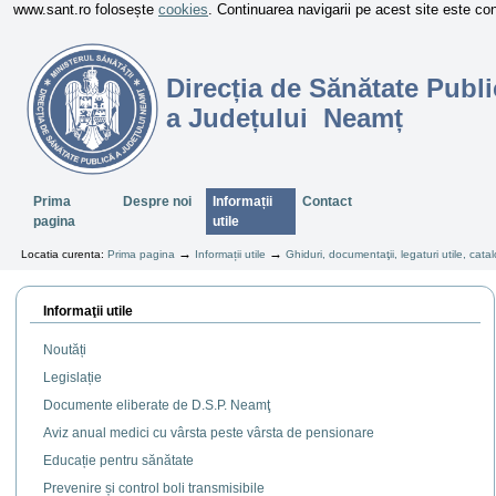
www.sant.ro folosește
cookies
. Continuarea navigarii pe acest site este c
Direcția de Sănătate Publi
a Județului Neamț
Sectiuni
Prima
Despre noi
Informații
Contact
pagina
utile
→
→
Locatia curenta:
Prima pagina
Informații utile
Ghiduri, documentaţii, legaturi utile, ca
Informaţii utile
Noutăți
Legislație
Documente eliberate de D.S.P. Neamţ
Aviz anual medici cu vârsta peste vârsta de pensionare
Educație pentru sănătate
Prevenire și control boli transmisibile