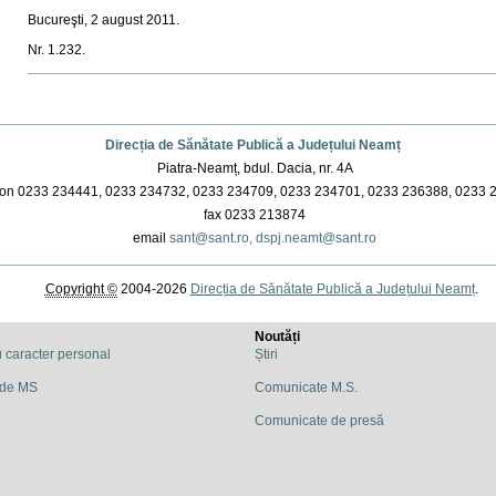
Bucureşti, 2 august 2011.
Nr. 1.232.
Actiuni
document
Direcția de Sănătate Publică a Județului Neamț
Piatra-Neamț, bdul. Dacia, nr. 4A
on 0233 234441, 0233 234732, 0233 234709, 0233 234701, 0233 236388, 0233 
fax 0233 213874
email
sant@sant.ro,
dspj.neamt@sant.ro
Copyright ©
2004-2026
Direcția de Sănătate Publică a Județului Neamț
.
Noutăți
u caracter personal
Știri
 de MS
Comunicate M.S.
Comunicate de presă