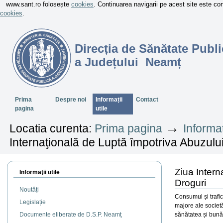
www.sant.ro folosește
cookies
. Continuarea navigarii pe acest site este c
cookies
.
Direcția de Sănătate Publi
a Județului Neamț
Sectiuni
Prima
Despre noi
Informații
Contact
pagina
utile
→
Locatia curenta:
Prima pagina
Informaț
Internaţională de Luptă împotriva Abuzului ş
Ziua Interna
Informaţii utile
Droguri
Noutăți
Consumul și trafic
Legislație
majore ale societă
Documente eliberate de D.S.P. Neamţ
sănătatea și bună