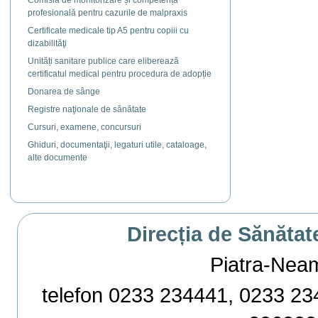
Comisia de monitorizare și competență
profesională pentru cazurile de malpraxis
Certificate medicale tip A5 pentru copiii cu
dizabilităţi
Unități sanitare publice care eliberează
certificatul medical pentru procedura de adopție
Donarea de sânge
Registre naţionale de sănătate
Cursuri, examene, concursuri
Ghiduri, documentaţii, legaturi utile, cataloage,
alte documente
Direcția de Sănătat
Piatra-Neamț,
telefon 0233 234441, 0233 234