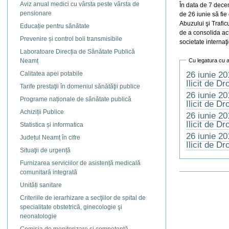
Aviz anual medici cu vârsta peste vârsta de
În data de 7 dec
pensionare
de 26 iunie să fie
Abuzului şi Trafic
Educație pentru sănătate
de a consolida acţ
Prevenire și control boli transmisibile
societate interna
Laboratoare Direcția de Sănătate Publică
Cu legatura cu 
Neamț
26 iunie 20
Calitatea apei potabile
Ilicit de D
Tarife prestaţii în domeniul sănătăţii publice
26 iunie 20
Programe naționale de sănătate publică
Ilicit de Dr
Achiziții Publice
26 iunie 20
Ilicit de Dr
Statistica și informatica
26 iunie 20
Județul Neamț în cifre
Ilicit de Dr
Situaţii de urgență
Furnizarea serviciilor de asistență medicală
comunitară integrată
Actiuni
document
Unități sanitare
Criteriile de ierarhizare a secţiilor de spital de
specialitate obstetrică, ginecologie şi
neonatologie