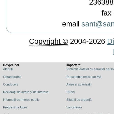
236388
fax 
email
sant@sant
Copyright ©
2004-2026
Di
Despre noi
Important
Atribuții
Protecția datelor cu caracter pers
Organigrama
Documente emise de MS
Conducere
Avize și autorizații
Declarații de avere și de interese
RENV
Informaţii de interes public
Situaţii de urgență
Program de lucru
Vaccinarea