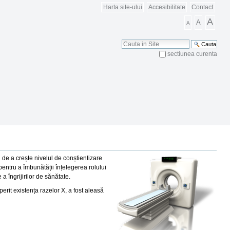
Harta site-ului
Accesibilitate
Contact
A
A
A
Cauta
sectiunea curenta
Cautare Avansata
de a crește nivelul de conștientizare
 pentru a îmbunătății înțelegerea rolului
a îngrijirilor de sănătate.
rit existența razelor X, a fost aleasă