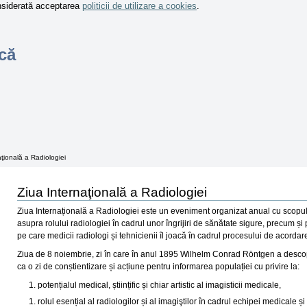
onsiderată acceptarea
politicii de utilizare a cookies
.
că
aţională a Radiologiei
Ziua Internaţională a Radiologiei
Ziua Internațională a Radiologiei este un eveniment organizat anual cu scopul 
asupra rolului radiologiei în cadrul unor îngrijiri de sănătate sigure, precum și
pe care medicii radiologi și tehnicienii îl joacă în cadrul procesului de acordare 
Ziua de 8 noiembrie, zi în care în anul 1895 Wilhelm Conrad Röntgen a descope
ca o zi de conștientizare și acțiune pentru informarea populației cu privire la:
potențialul medical, științific și chiar artistic al imagisticii medicale,
rolul esențial al radiologilor și al imagiştilor în cadrul echipei medicale și