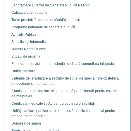
Laboratoare Direcția de Sănătate Publică Neamț
Calitatea apei potabile
Tarife prestaţii în domeniul sănătăţii publice
Programe naționale de sănătate publică
Achiziții Publice
Statistica și informatica
Județul Neamț în cifre
Situaţii de urgență
Furnizarea serviciilor de asistență medicală comunitară integrată
Unități sanitare
Criteriile de ierarhizare a secţiilor de spital de specialitate obstetrică,
ginecologie şi neonatologie
Comisia de monitorizare și competență profesională pentru cazurile
de malpraxis
Certificate medicale tip A5 pentru copiii cu dizabilităţi
Unități sanitare publice care eliberează certificatul medical pentru
procedura de adopție
Donarea de sânge
Registre naţionale de sănătate