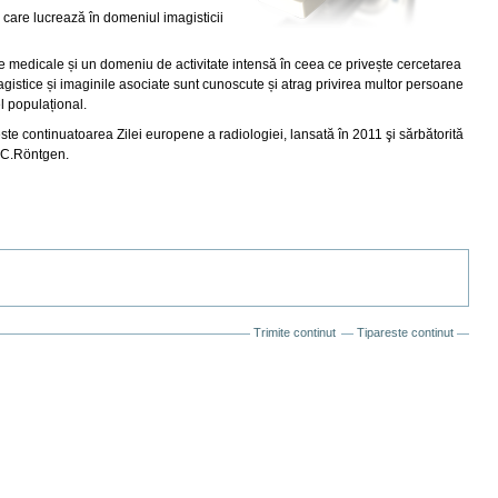
 care lucrează în domeniul imagisticii
ne medicale și un domeniu de activitate intensă în ceea ce privește cercetarea
magistice și imaginile asociate sunt cunoscute și atrag privirea multor persoane
el populațional.
este continuatoarea Zilei europene a radiologiei, lansată în 2011 şi sărbătorită
W.C.Röntgen.
Trimite continut
Tipareste continut