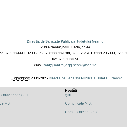
Direcția de Sănătate Publică a Județului Neamț
Piatra-Neamț, bdul. Dacia, nr. 4A
on 0233 234441, 0233 234732, 0233 234709, 0233 234701, 0233 236388, 0233 
fax 0233 213874
email
sant@sant.ro,
dspj.neamt@sant.ro
Copyright ©
2004-2026
Direcția de Sănătate Publică a Județului Neamț
.
Noutăți
u caracter personal
Știri
 de MS
Comunicate M.S.
Comunicate de presă