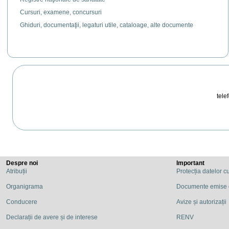
Cursuri, examene, concursuri
Ghiduri, documentaţii, legaturi utile, cataloage, alte documente
telef
Despre noi
Important
Atribuții
Protecția datelor c
Organigrama
Documente emise
Conducere
Avize și autorizații
Declarații de avere și de interese
RENV