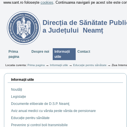
www.sant.ro folosește
cookies
. Continuarea navigarii pe acest site este c
Direcția de Sănătate Publi
a Județului Neamț
Sectiuni
Prima
Despre noi
Informații
Contact
pagina
utile
→
→
→
Locatia curenta:
Prima pagina
Informații utile
Educație pentru sănătate
Ziua Intern
Informaţii utile
Noutăți
Legislație
Documente eliberate de D.S.P. Neamţ
Aviz anual medici cu vârsta peste vârsta de pensionare
Educație pentru sănătate
Prevenire și control boli transmisibile