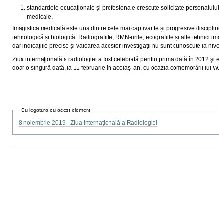
standardele educaționale și profesionale crescute solicitate personalului
medicale.
Imagistica medicală este una dintre cele mai captivante și progresive discipli
tehnologică și biologică. Radiografiile, RMN-urile, ecografiile și alte tehnici i
dar indicațiile precise și valoarea acestor investigații nu sunt cunoscute la niv
Ziua internaţională a radiologiei a fost celebrată pentru prima dată în 2012 şi 
doar o singură dată, la 11 februarie în acelaşi an, cu ocazia comemorării lui 
Cu legatura cu acest element
8 noiembrie 2019 - Ziua Internaţională a Radiologiei
Actiuni
document