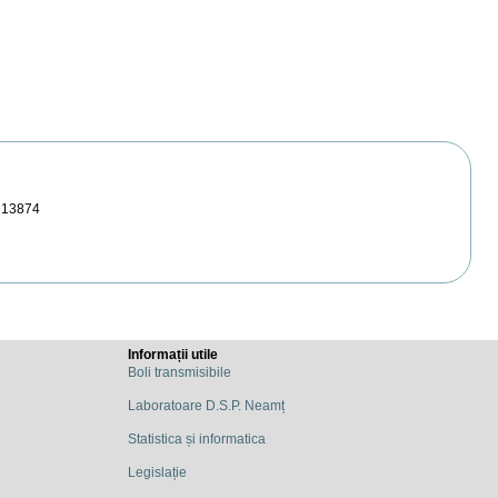
213874
Informații utile
Boli transmisibile
Laboratoare D.S.P. Neamț
Statistica și informatica
Legislație