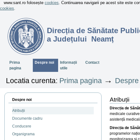
www.sant.ro folosește
cookies
. Continuarea navigarii pe acest site este c
cookies
.
Direcția de Sănătate Publi
a Județului Neamț
Sectiuni
Prima
Despre noi
Informații
Contact
pagina
utile
→
Locatia curenta:
Prima pagina
Despre 
Atribuții
Despre noi
Direcția de Sănă
Atribuții
medicale curative 
Documente cadru
asistență medicală
Conducere
Direcția de Sănă
programelor națion
Organigrama
monitorizarea și 