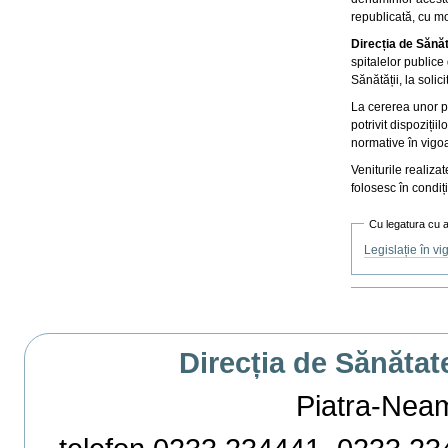
republicată, cu mo
Direcția de Sănă
spitalelor publice
Sănătății, la solic
La cererea unor p
potrivit dispoziții
normative în vigo
Veniturile realiza
folosesc în condiții
Cu legatura cu 
Legislație în vi
Actiuni
document
Direcția de Sănătat
Piatra-Neamț,