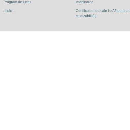
Program de lucru
Vaccinarea
altele ...
Certificate medicale tip A5 pentru c
cu dizabilităţi