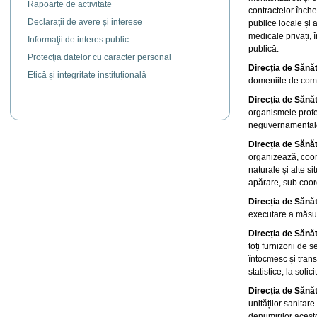
Rapoarte de activitate
contractelor închei
Declarații de avere și interese
publice locale și a
medicale privați, 
Informaţii de interes public
publică.
Protecţia datelor cu caracter personal
Direcția de Sănă
Etică și integritate instituțională
domeniile de compe
Direcția de Sănă
organismele profes
neguvernamentale,
Direcția de Sănă
organizează, coord
naturale și alte s
apărare, sub coor
Direcția de Sănă
executare a măsur
Direcția de Sănă
toți furnizorii de 
întocmesc și trans
statistice, la solic
Direcția de Sănă
unităților sanitar
denumirilor acesto