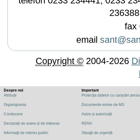
telefon 0233 234441, 0233 234
236388
fax 
email
sant@sant
Copyright ©
2004-2026
Di
Despre noi
Important
Atribuții
Protecția datelor cu caracter pers
Organigrama
Documente emise de MS
Conducere
Avize și autorizații
Declarații de avere și de interese
RENV
Informaţii de interes public
Situaţii de urgență