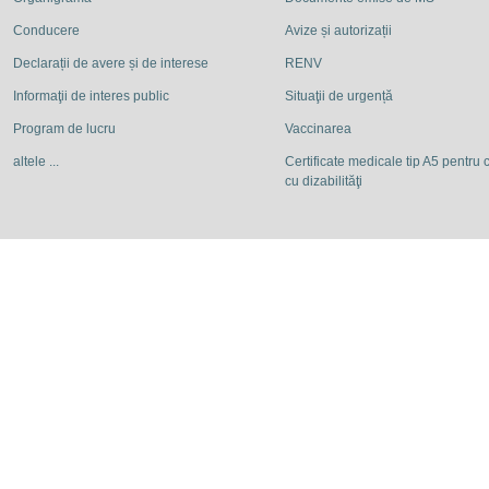
Conducere
Avize și autorizații
Declarații de avere și de interese
RENV
Informaţii de interes public
Situaţii de urgență
Program de lucru
Vaccinarea
altele ...
Certificate medicale tip A5 pentru c
cu dizabilităţi