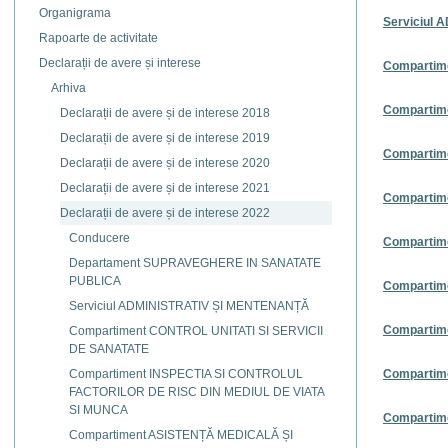
Organigrama
Serviciul
Rapoarte de activitate
Declarații de avere și interese
Compartim
Arhiva
Compartim
Declarații de avere și de interese 2018
Declarații de avere și de interese 2019
Compartim
Declarații de avere și de interese 2020
Declarații de avere și de interese 2021
Compartime
Declarații de avere și de interese 2022
Conducere
Compartim
Departament SUPRAVEGHERE IN SANATATE
PUBLICA
Compartim
Serviciul ADMINISTRATIV ȘI MENTENANȚĂ
Compartim
Compartiment CONTROL UNITATI SI SERVICII
DE SANATATE
Compartiment INSPECTIA SI CONTROLUL
Compartim
FACTORILOR DE RISC DIN MEDIUL DE VIATA
SI MUNCA
Compartim
Compartiment ASISTENȚĂ MEDICALĂ ȘI