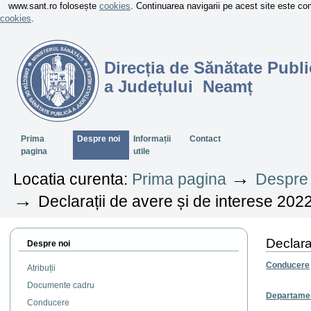
www.sant.ro folosește
cookies
. Continuarea navigarii pe acest site este c
cookies
.
Direcția de Sănătate Publi
a Județului Neamț
Sectiuni
Prima
Despre noi
Informații
Contact
pagina
utile
→
Locatia curenta:
Prima pagina
Despre 
→
Declarații de avere și de interese 202
Declara
Despre noi
Conducere
Atribuții
Documente cadru
Departame
Conducere