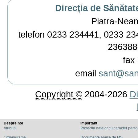
Direcția de Sănătat
Piatra-Neamț,
telefon 0233 234441, 0233 234
236388
fax 
email
sant@sant
Copyright ©
2004-2026
Di
Despre noi
Important
Atribuții
Protecția datelor cu caracter pers
Organigrama
Documente emise de MS