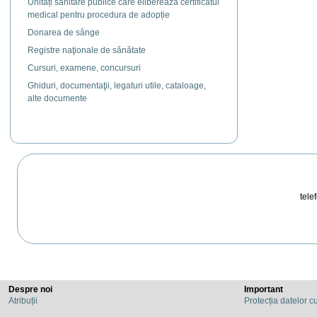
Unități sanitare publice care eliberează certificatul
medical pentru procedura de adopție
Donarea de sânge
Registre naţionale de sănătate
Cursuri, examene, concursuri
Ghiduri, documentaţii, legaturi utile, cataloage,
alte documente
telef
Despre noi
Important
Atribuții
Protecția datelor c