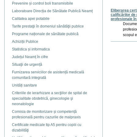
Prevenire și control boli transmisibile
Eliberarea cert
Laboratoare Direcția de Sănătate Publică Neamț
calificărilor d
Calitatea apei potabile
profesionale în
Document
Tarife prestaţii în domeniul sănătăţii publice
profesio
Programe naționale de sănătate publică
scopul e
Achiziții Publice
Actiuni
document
Statistica și informatica
Județul Neamț în cifre
Situaţii de urgență
Furnizarea serviciilor de asistență medicală
comunitară integrată
Unități sanitare
Criteriile de ierarhizare a secţiilor de spital de
specialitate obstetrică, ginecologie şi
neonatologie
Comisia de monitorizare și competență
profesională pentru cazurile de malpraxis
Certificate medicale tip A5 pentru copiii cu
dizabilităţi