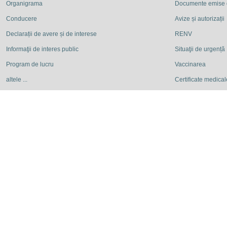
Organigrama
Documente emise
Conducere
Avize și autorizații
Declarații de avere și de interese
RENV
Informaţii de interes public
Situaţii de urgență
Program de lucru
Vaccinarea
altele ...
Certificate medicale