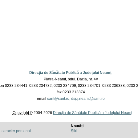
Direcția de Sănătate Publică a Județului Neamț
Piatra-Neamț, bdul. Dacia, nr. 4A
on 0233 234441, 0233 234732, 0233 234709, 0233 234701, 0233 236388, 0233 
fax 0233 213874
email
sant@sant.ro,
dspj.neamt@sant.ro
Copyright ©
2004-2026
Direcția de Sănătate Publică a Județului Neamț
.
Noutăți
u caracter personal
Știri