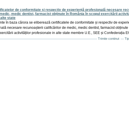
ificatelor de conformitate și respectiv de experiență profesională necesare rec
e medic, medic dentist, farmacist obținute în România în scopul exercitării activit
 alte state
e în baza cărora se eliberează certificatele de conformitate și respectiv de experi
nală necesare recunoașterii calificărilor de medic, medic dentist, farmacist obținut
xercitării activităților profesionale in alte state membre U.E., SEE și Confederația E
Trimite continut
Tip