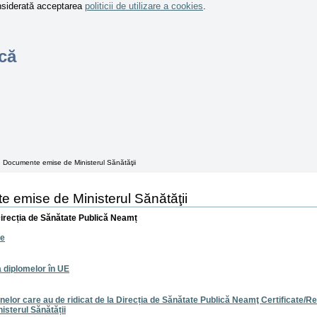
onsiderată acceptarea
politicii de utilizare a cookies
.
că
→
Documente emise de Ministerul Sănătăţii
 emise de Ministerul Sănătăţii
Direcția de Sănătate Publică Neamț
le
diplomelor în UE
nelor care au de ridicat de la Direcția de Sănătate Publică Neamţ Certificate/
nisterul Sănătății