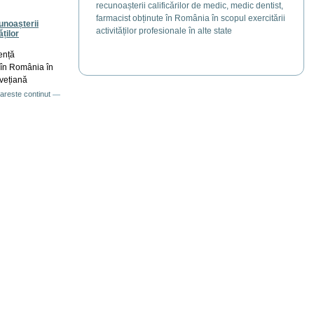
recunoașterii calificărilor de medic, medic dentist,
farmacist obținute în România în scopul exercitării
unoașterii
activităților profesionale în alte state
ăților
ență
e în România în
lvețiană
areste continut