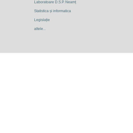
Laboratoare D.S.P. Neamț
Statistica și informatica
Legislație
altele...