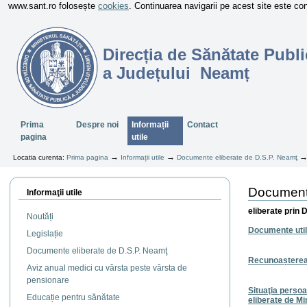
www.sant.ro folosește
cookies
. Continuarea navigarii pe acest site este c
Direcția de Sănătate Publi
a Județului Neamț
Sectiuni
Prima
Despre noi
Informații
Contact
pagina
utile
→
→
Locatia curenta:
Prima pagina
Informații utile
Documente eliberate de D.S.P. Neamţ
Documente
Informaţii utile
eliberate prin 
Noutăți
Documente uti
Legislație
Documente eliberate de D.S.P. Neamţ
Recunoașterea 
Aviz anual medici cu vârsta peste vârsta de
pensionare
Situaţia persoa
Educație pentru sănătate
eliberate de Mi