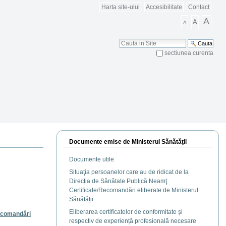
Harta site-ului
Accesibilitate
Contact
A
A
A
Cauta
sectiunea curenta
Cautare Avansata
Documente emise de Ministerul Sănătăţii
Documente utile
Situaţia persoanelor care au de ridicat de la
Direcția de Sănătate Publică Neamţ
Certificate/Recomandări eliberate de Ministerul
Sănătății
Eliberarea certificatelor de conformitate și
Recomandări
respectiv de experiență profesională necesare