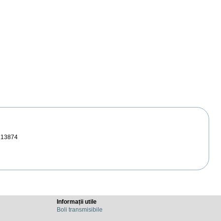
213874
Informații utile
Boli transmisibile