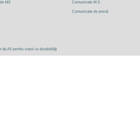
 de MS
Comunicate M.S.
Comunicate de presă
 tip A5 pentru copiii cu dizabilităţi