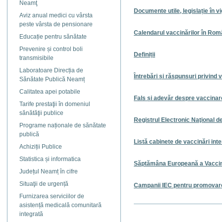
Neamţ
Documente utile, legislație în v
Aviz anual medici cu vârsta
peste vârsta de pensionare
Calendarul vaccinărilor în Rom
Educație pentru sănătate
Prevenire și control boli
Definiții
transmisibile
Laboratoare Direcția de
Întrebări și răspunsuri privind
Sănătate Publică Neamț
Calitatea apei potabile
Fals și adevăr despre vaccinar
Tarife prestaţii în domeniul
sănătăţii publice
Registrul Electronic Naţional d
Programe naționale de sănătate
publică
Listă cabinete de vaccinări int
Achiziții Publice
Statistica și informatica
Săptămâna Europeană a Vaccin
Județul Neamț în cifre
Situaţii de urgență
Campanii IEC pentru promovare
Furnizarea serviciilor de
asistență medicală comunitară
Actiuni
integrată
document