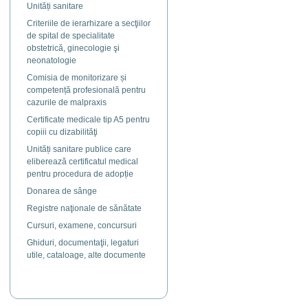
Unități sanitare
Criteriile de ierarhizare a secţiilor
de spital de specialitate
obstetrică, ginecologie şi
neonatologie
Comisia de monitorizare și
competență profesională pentru
cazurile de malpraxis
Certificate medicale tip A5 pentru
copiii cu dizabilităţi
Unități sanitare publice care
eliberează certificatul medical
pentru procedura de adopție
Donarea de sânge
Registre naţionale de sănătate
Cursuri, examene, concursuri
Ghiduri, documentaţii, legaturi
utile, cataloage, alte documente