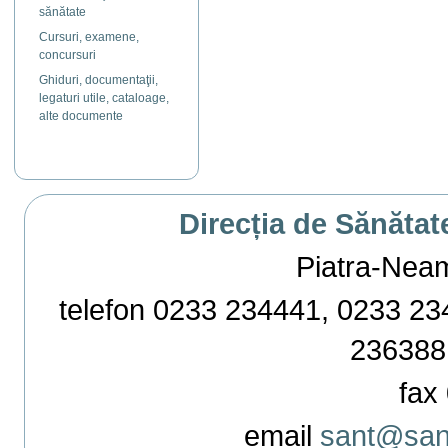
sănătate
Cursuri, examene,
concursuri
Ghiduri, documentaţii,
legaturi utile, cataloage,
alte documente
Direcția de Sănătat
Piatra-Neamț,
telefon 0233 234441, 0233 234
236388
fax 
email
sant@sant