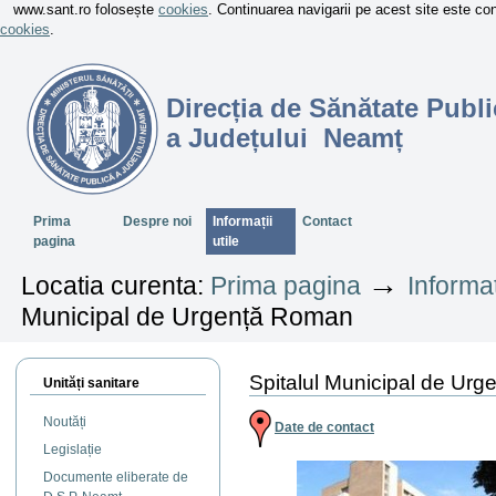
www.sant.ro folosește
cookies
. Continuarea navigarii pe acest site este c
cookies
.
Direcția de Sănătate Publi
a Județului Neamț
Sectiuni
Prima
Despre noi
Informații
Contact
pagina
utile
→
Locatia curenta:
Prima pagina
Informaț
Municipal de Urgență Roman
Spitalul Municipal de Ur
Unități sanitare
Noutăți
Date de contact
Legislație
Documente eliberate de