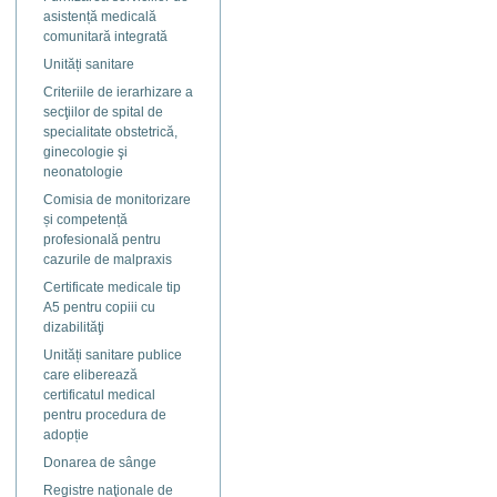
asistență medicală
comunitară integrată
Unități sanitare
Criteriile de ierarhizare a
secţiilor de spital de
specialitate obstetrică,
ginecologie şi
neonatologie
Comisia de monitorizare
și competență
profesională pentru
cazurile de malpraxis
Certificate medicale tip
A5 pentru copiii cu
dizabilităţi
Unități sanitare publice
care eliberează
certificatul medical
pentru procedura de
adopție
Donarea de sânge
Registre naţionale de