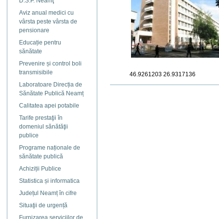
D.S.P. Neamţ
Aviz anual medici cu
vârsta peste vârsta de
pensionare
Educație pentru
sănătate
Prevenire și control boli
transmisibile
46.9261203
26.9317136
Laboratoare Direcția de
Actiuni
Sănătate Publică Neamț
document
Calitatea apei potabile
Tarife prestaţii în
domeniul sănătăţii
publice
Programe naționale de
sănătate publică
Achiziții Publice
Statistica și informatica
Județul Neamț în cifre
Situaţii de urgență
Furnizarea serviciilor de