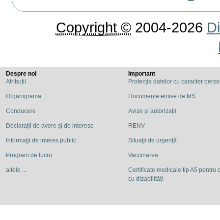
Copyright ©
2004-2026
Di
Despre noi
Important
Atribuții
Protecția datelor cu caracter pers
Organigrama
Documente emise de MS
Conducere
Avize și autorizații
Declarații de avere și de interese
RENV
Informaţii de interes public
Situaţii de urgență
Program de lucru
Vaccinarea
altele ...
Certificate medicale tip A5 pentru c
cu dizabilităţi