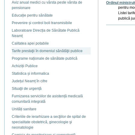
Aviz anual medici cu vârsta peste vârsta de
Ordinul ministrul
pentru mod
pensionare
Listei tari
Educație pentru sănătate
publică ju
Prevenire și control boli transmisibile
Actiuni
Laboratoare Direcția de Sănătate Publică
document
Neamț
Calitatea apei potabile
Tarife prestaţii în domeniul sănătăţii publice
Programe naționale de sănătate publică
Achiziții Publice
Statistica și informatica
Județul Neamț în cifre
Situaţii de urgență
Furnizarea serviciilor de asistență medicală
comunitară integrată
Unități sanitare
Criteriile de ierarhizare a secţiilor de spital de
specialitate obstetrică, ginecologie şi
neonatologie