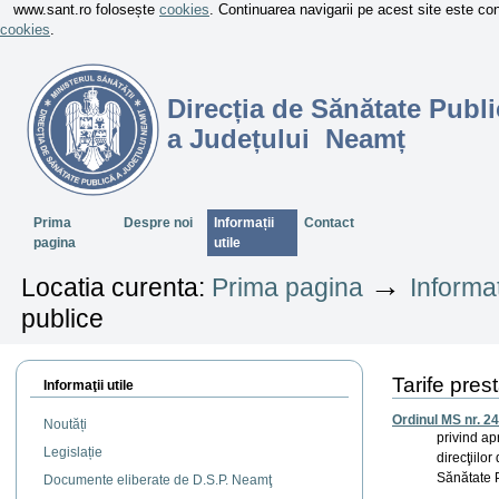
www.sant.ro folosește
cookies
. Continuarea navigarii pe acest site este c
cookies
.
Direcția de Sănătate Publi
a Județului Neamț
Sectiuni
Prima
Despre noi
Informații
Contact
pagina
utile
→
Locatia curenta:
Prima pagina
Informaț
publice
Tarife prest
Informaţii utile
Ordinul MS nr. 2
Noutăți
privind ap
Legislație
direcţiilo
Sănătate 
Documente eliberate de D.S.P. Neamţ