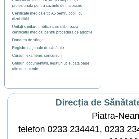
Comisia de monitorizare și competență
profesională pentru cazurile de malpraxis
Certificate medicale tip A5 pentru copiii cu
dizabilităţi
Unități sanitare publice care eliberează
certificatul medical pentru procedura de adopție
Donarea de sânge
Registre naţionale de sănătate
Cursuri, examene, concursuri
Ghiduri, documentaţii, legaturi utile, cataloage,
alte documente
Direcția de Sănătat
Piatra-Neamț,
telefon 0233 234441, 0233 234