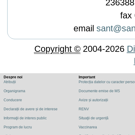
236388
fax 
email
sant@sant
Copyright ©
2004-2026
Di
Despre noi
Important
Atribuții
Protecția datelor cu caracter pers
Organigrama
Documente emise de MS
Conducere
Avize și autorizații
Declarații de avere și de interese
RENV
Informaţii de interes public
Situaţii de urgență
Program de lucru
Vaccinarea