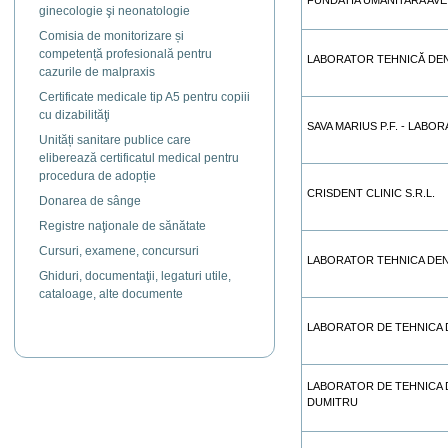
FUNDATIA UMANITARA AVE
ginecologie şi neonatologie
Comisia de monitorizare și
competență profesională pentru
LABORATOR TEHNICĂ DEN
cazurile de malpraxis
Certificate medicale tip A5 pentru copiii
cu dizabilităţi
SAVA MARIUS P.F. - LAB
Unități sanitare publice care
eliberează certificatul medical pentru
procedura de adopție
CRISDENT CLINIC S.R.L.
Donarea de sânge
Registre naţionale de sănătate
Cursuri, examene, concursuri
LABORATOR TEHNICA DEN
Ghiduri, documentaţii, legaturi utile,
cataloage, alte documente
LABORATOR DE TEHNICA D
LABORATOR DE TEHNICA D
DUMITRU