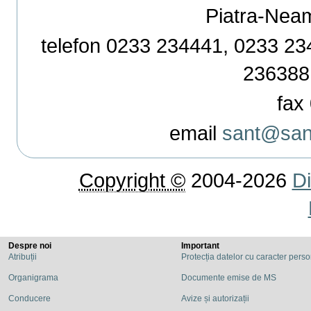
Piatra-Neamț,
telefon 0233 234441, 0233 234
236388
fax 
email
sant@sant
Copyright ©
2004-2026
Di
Despre noi
Important
Atribuții
Protecția datelor cu caracter pers
Organigrama
Documente emise de MS
Conducere
Avize și autorizații