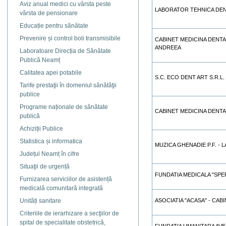
Aviz anual medici cu vârsta peste
LABORATOR TEHNICA DE
vârsta de pensionare
Educație pentru sănătate
Prevenire și control boli transmisibile
CABINET MEDICINA DENTA
ANDREEA
Laboratoare Direcția de Sănătate
Publică Neamț
Calitatea apei potabile
S.C. ECO DENT ART S.R.L.
Tarife prestaţii în domeniul sănătăţii
publice
Programe naționale de sănătate
CABINET MEDICINA DENTA
publică
Achiziții Publice
Statistica și informatica
MUZICA GHENADIE P.F. - 
Județul Neamț în cifre
Situaţii de urgență
FUNDATIA MEDICALA "SPE
Furnizarea serviciilor de asistență
medicală comunitară integrată
Unități sanitare
ASOCIATIA "ACASA" - CAB
Criteriile de ierarhizare a secţiilor de
spital de specialitate obstetrică,