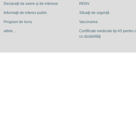
Declarații de avere și de interese
RENV
Informaţii de interes public
Situaţii de urgență
Program de lucru
Vaccinarea
altele ...
Certificate medicale tip A5 pentru c
cu dizabilităţi