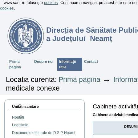
www.sant.ro folosește
cookies
. Continuarea navigarii pe acest site este c
cookies
.
Direcția de Sănătate Publi
a Județului Neamț
Sectiuni
Prima
Despre noi
Informații
Contact
pagina
utile
→
Locatia curenta:
Prima pagina
Informaț
medicale conexe
Cabinete activit
Unități sanitare
Cabinete activități medica
Noutăți
Legislație
DENUMI
Documente eliberate de D.S.P. Neamţ