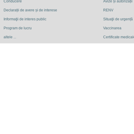
Conducere
Avize și autorizații
Declarații de avere și de interese
RENV
Informaţii de interes public
Situaţii de urgență
Program de lucru
Vaccinarea
altele ...
Certificate medicale