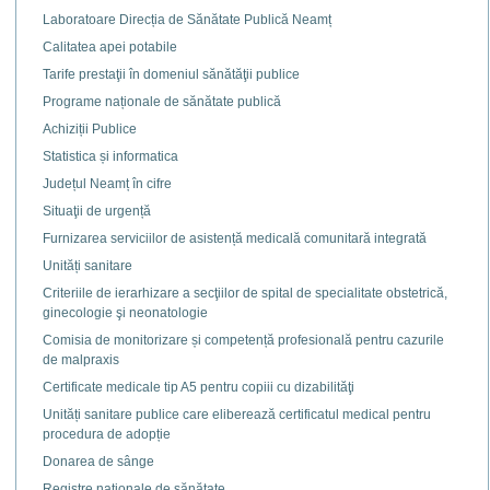
Laboratoare Direcția de Sănătate Publică Neamț
Calitatea apei potabile
Tarife prestaţii în domeniul sănătăţii publice
Programe naționale de sănătate publică
Achiziții Publice
Statistica și informatica
Județul Neamț în cifre
Situaţii de urgență
Furnizarea serviciilor de asistență medicală comunitară integrată
Unități sanitare
Criteriile de ierarhizare a secţiilor de spital de specialitate obstetrică,
ginecologie şi neonatologie
Comisia de monitorizare și competență profesională pentru cazurile
de malpraxis
Certificate medicale tip A5 pentru copiii cu dizabilităţi
Unități sanitare publice care eliberează certificatul medical pentru
procedura de adopție
Donarea de sânge
Registre naţionale de sănătate