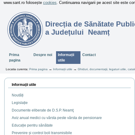
www.sant.ro folosește
cookies
. Continuarea navigarii pe acest site este c
Direcția de Sănătate Publi
a Județului Neamț
Sectiuni
Prima
Despre noi
Informații
Contact
pagina
utile
→
→
Locatia curenta:
Prima pagina
Informații utile
Ghiduri, documentaţii, legaturi utile, ca
Informaţii utile
Noutăți
Legislație
Documente eliberate de D.S.P. Neamţ
Aviz anual medici cu vârsta peste vârsta de pensionare
Educație pentru sănătate
Prevenire și control boli transmisibile