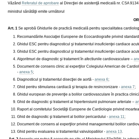
Văzând
Referatul de aprobare
al Direcţiei de asistenţă medicală nr. CSA 9134
ministrul sănătăţii emite următorul
OR
Art. 1
Se aprobă Ghidurile de practică medicală pentru specialitatea cardiol
Recomandările Asociaţiei Europene de Ecocardiografie privind standardizare
Ghidul ESC pentru diagnosticul şi tratamentul insuficienţei cardiace acut
Ghidul ESC pentru diagnosticul şi tratamentul insuficienţei cardiace acut
Algoritmuri de diagnostic şi tratament în afectiunile cardiovasculare –
an
Document de consens clinic al experţilor Colegiului American de Cardio
-
anexa 5
;
Diagnosticul şi tratamentul disecţiei de aortă -
anexa 6
;
Ghid pentru stimularea cardiacă şi terapia de resincronizare -
anexa 7
;
Ghidul european de prevenţie a bolilor cardiovasculare în practica clini
Ghid de diagnostic şi tratament al hipertensiunii pulmonare arteriale –
a
Raport al comitetului Societǎţii Europene de Cardiologie privind moartea
Ghid de diagnostic şi tratament al bolilor pericardului -
anexa 11
;
Document de consens al experţilor privind managementul bolilor cardiovas
Ghid pentru evaluarea si tratamentul valvulopatiilor -
anexa 13
.
Art. 2
Anexele vor putea fi accesate pe site-ul Ministerului Sănătăţii, la adres