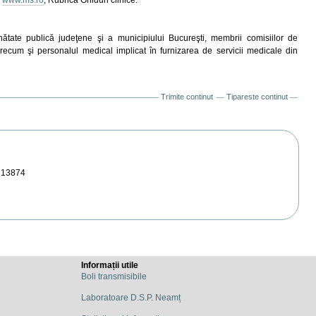
 sănătate publică judeţene şi a municipiului Bucureşti, membrii comisiilor de
, precum şi personalul medical implicat în furnizarea de servicii medicale din
Trimite continut
Tipareste continut
213874
Informații utile
Boli transmisibile
Laboratoare D.S.P. Neamț