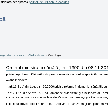
onsiderată acceptarea
politicii de utilizare a cookies
.
că
→
→
taloage, alte documente
Ghiduri clinice
Cardiologie
Ordinul ministrului sănătății nr. 1390 din 08.11.20
privind aprobarea Ghidurilor de practică medicală pentru specialitatea car
Având în vedere:
- art. 16, lit. g) din Legea nr. 95/2006 privind reforma în domeniul sănătăţii, cu 
- art. 7, lit. c) din Anexa 1A, Regulament de organizare şi funcţionare al Comis
înfiinţarea comisiilor de specialitate ale Ministerului Sănătăţii şi a Comisiei na
În temeiul prevederilor HG nr. 144/2010 privind organizarea şi funcţionarea Mini