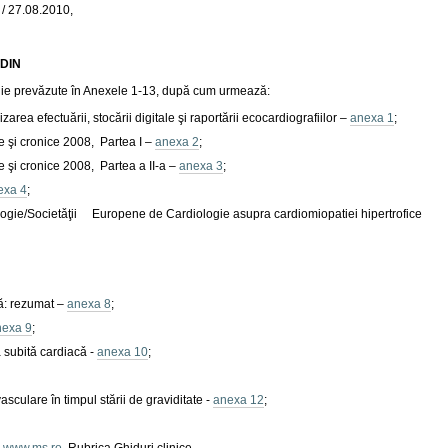
 / 27.08.2010,
DIN
ogie prevăzute în Anexele 1-13, după cum urmează:
a efectuării, stocării digitale şi raportării ecocardiografiilor –
anexa 1
;
e şi cronice 2008, Partea I –
anexa 2
;
e şi cronice 2008, Partea a II-a –
anexa 3
;
exa 4
;
logie/Societǎţii Europene de Cardiologie asupra cardiomiopatiei hipertrofice
că: rezumat –
anexa 8
;
nexa 9
;
 subitǎ cardiacǎ -
anexa 10
;
culare în timpul stării de graviditate -
anexa 12
;
a
www.ms.ro
, Rubrica Ghiduri clinice.