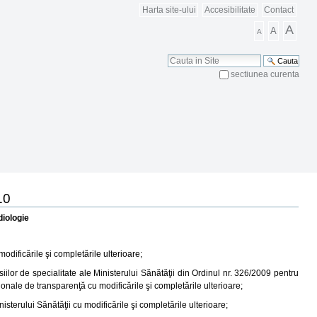
Harta site-ului
Accesibilitate
Contact
A
A
A
Cauta
sectiunea curenta
Cautare Avansata
10
diologie
modificările şi completările ulterioare;
iilor de specialitate ale Ministerului Sănătăţii din Ordinul nr. 326/2009 pentru
ţionale de transparenţă cu modificările şi completările ulterioare;
sterului Sănătăţii cu modificările şi completările ulterioare;