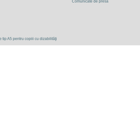
Comunicate de presă
 tip A5 pentru copiii cu dizabilităţi