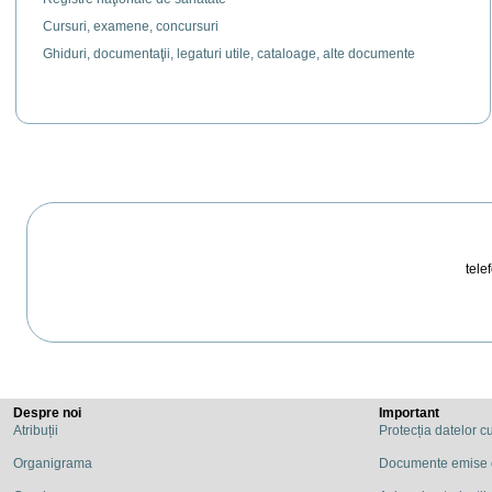
Cursuri, examene, concursuri
Ghiduri, documentaţii, legaturi utile, cataloage, alte documente
telef
Despre noi
Important
Atribuții
Protecția datelor c
Organigrama
Documente emise