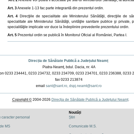
Art. 3
Anexele 1-13 fac parte integrantă din prezentul ordin.
Art. 4
Direcţiile de specialitate ale Ministerului Sănătăţii, direcţiile de
specialitate ale Ministerului Sănătăţii, unităţile sanitare publice şi private
specialităţile implicate vor duce la îndeplinire prevederile prezentului ordin.
Art. 5
Prezentul ordin se publică în Monitorul Oficial al României, Partea I.
Actiuni
document
Direcția de Sănătate Publică a Județului Neamț
Piatra-Neamț, bdul. Dacia, nr. 4A
on 0233 234441, 0233 234732, 0233 234709, 0233 234701, 0233 236388, 0233 
fax 0233 213874
email
sant@sant.ro,
dspj.neamt@sant.ro
Copyright ©
2004-2026
Direcția de Sănătate Publică a Județului Neamț
.
Noutăți
u caracter personal
Știri
 de MS
Comunicate M.S.