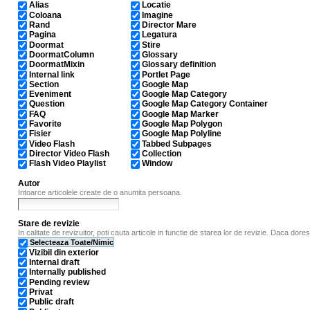
Alias
Locatie
Coloana
Imagine
Rand
Director Mare
Pagina
Legatura
Doormat
Stire
DoormatColumn
Glossary
DoormatMixin
Glossary definition
Internal link
Portlet Page
Section
Google Map
Eveniment
Google Map Category
Question
Google Map Category Container
FAQ
Google Map Marker
Favorite
Google Map Polygon
Fisier
Google Map Polyline
Video Flash
Tabbed Subpages
Director Video Flash
Collection
Flash Video Playlist
Window
Autor
Intoarce articolele create de o anumita persoana.
Stare de revizie
In calitate de revizuitor, poti cauta articole in functie de starea lor de revizie. Daca dores
Selecteaza Toate/Nimic
Vizibil din exterior
Internal draft
Internally published
Pending review
Privat
Public draft