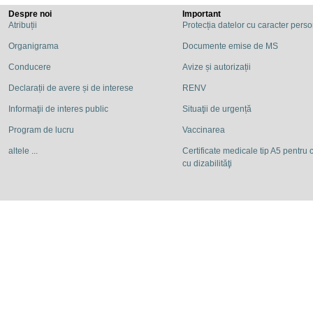
Despre noi
Important
Atribuții
Protecția datelor cu caracter pers
Organigrama
Documente emise de MS
Conducere
Avize și autorizații
Declarații de avere și de interese
RENV
Informaţii de interes public
Situaţii de urgență
Program de lucru
Vaccinarea
altele ...
Certificate medicale tip A5 pentru c
cu dizabilităţi