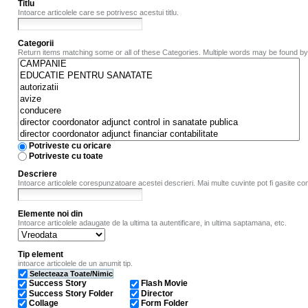
Titlu
Intoarce articolele care se potrivesc acestui titlu.
Categorii
Return items matching some or all of these Categories. Multiple words may be found b
Potriveste cu oricare
Potriveste cu toate
Descriere
Intoarce articolele corespunzatoare acestei descrieri. Mai multe cuvinte pot fi gasite c
Elemente noi din
Intoarce articolele adaugate de la ultima ta autentificare, in ultima saptamana, etc.
Tip element
intoarce articolele de un anumit tip.
Selecteaza Toate/Nimic
Success Story
Flash Movie
Success Story Folder
Director
Collage
Form Folder