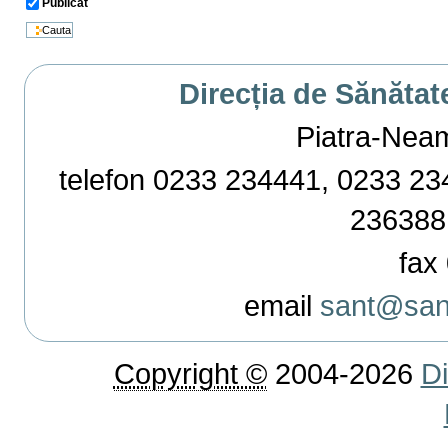
Publicat
Direcția de Sănătat
Piatra-Neamț,
telefon 0233 234441, 0233 234
236388
fax 
email
sant@sant
Copyright ©
2004-2026
Di