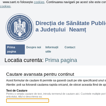
www.sant.ro folosește
cookies
. Continuarea navigarii pe acest site este c
cookies
.
Direcția de Sănătate Publi
a Județului Neamț
Sectiuni
Prima
Despre noi
Informații
Contact
pagina
utile
Locatia curenta:
Prima pagina
Cautare avansata pentru continut
Acest formular de cautare iti permite sa gasesti cauti pe site specificand unul 
Atentie: poti sa folosesti cautarea rapida oricand, de obicei aceasta fiind de 
Text de Cautare
Pentru o simpla cautare de text, introdu termenul de cautare aici. Cuvintele multiple pot 
articolului, titlul si descrierea sa.