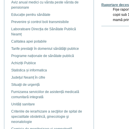
Aviz anual medici cu vârsta peste vârsta de
Raportare dece
pensionare
Fișe rapor
Educație pentru sănătate
copii sub 
mamă prin
Prevenire și control boli transmisibile
Actiuni
Laboratoare Direcția de Sănătate Publică
document
Neamț
Calitatea apei potabile
Tarife prestaţii în domeniul sănătăţii publice
Programe naționale de sănătate publică
Achiziții Publice
Statistica și informatica
Județul Neamț în cifre
Situaţii de urgență
Furnizarea serviciilor de asistență medicală
comunitară integrată
Unități sanitare
Criteriile de ierarhizare a secţiilor de spital de
specialitate obstetrică, ginecologie şi
neonatologie