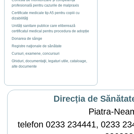
Comisia de monitorizare și competență
profesională pentru cazurile de malpraxis
Certificate medicale tip A5 pentru copiii cu
dizabilităţi
Unități sanitare publice care eliberează
certificatul medical pentru procedura de adopție
Donarea de sânge
Registre naţionale de sănătate
Cursuri, examene, concursuri
Ghiduri, documentaţii, legaturi utile, cataloage,
alte documente
Direcția de Sănătat
Piatra-Neamț,
telefon 0233 234441, 0233 234