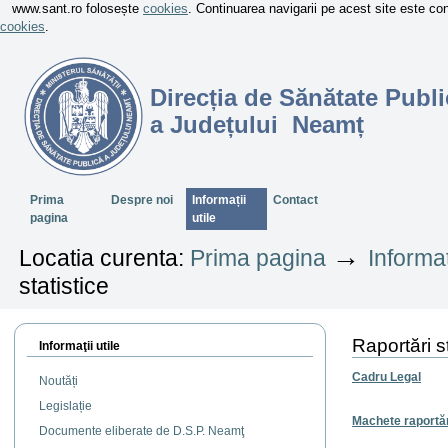
www.sant.ro folosește
cookies
. Continuarea navigarii pe acest site este c
cookies
.
Direcția de Sănătate Publi
a Județului Neamț
Sectiuni
Prima
Despre noi
Informații
Contact
pagina
utile
→
Locatia curenta:
Prima pagina
Informaț
statistice
Raportări st
Informaţii utile
Cadru Legal
Noutăți
Legislație
Machete raportări
Documente eliberate de D.S.P. Neamţ