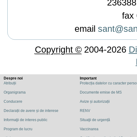
236388
fax 
email
sant@sant
Copyright ©
2004-2026
Di
Despre noi
Important
Atribuții
Protecția datelor cu caracter pers
Organigrama
Documente emise de MS
Conducere
Avize și autorizații
Declarații de avere și de interese
RENV
Informaţii de interes public
Situaţii de urgență
Program de lucru
Vaccinarea