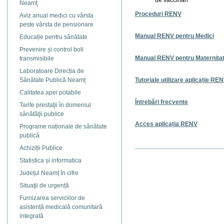
de vaccinări
Neamţ
Proceduri RENV
Aviz anual medici cu vârsta
peste vârsta de pensionare
Manual RENV pentru Medici
Educație pentru sănătate
Prevenire și control boli
Manual RENV pentru Maternitat
transmisibile
Laboratoare Direcția de
Sănătate Publică Neamț
Tutoriale utilizare aplicație RE
Calitatea apei potabile
Întrebări frecvente
Tarife prestaţii în domeniul
sănătăţii publice
Acces aplicația RENV
Programe naționale de sănătate
publică
Achiziții Publice
Actiuni
document
Statistica și informatica
Județul Neamț în cifre
Situaţii de urgență
Furnizarea serviciilor de
asistență medicală comunitară
integrată