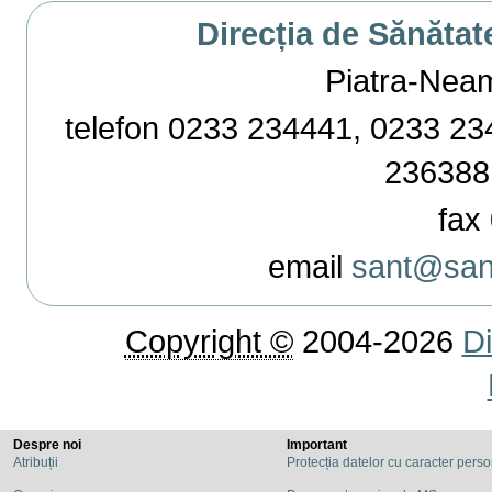
Direcția de Sănătat
Piatra-Neamț,
telefon 0233 234441, 0233 234
236388
fax 
email
sant@sant
Copyright ©
2004-2026
Di
Despre noi
Important
Atribuții
Protecția datelor cu caracter pers