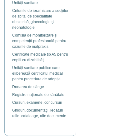
Unități sanitare
Criteriile de ierarhizare a secţiilor
de spital de specialitate
obstetrică, ginecologie şi
neonatologie
Comisia de monitorizare și
competență profesională pentru
cazurile de malpraxis
Certificate medicale tip A5 pentru
copiii cu dizabilităţi
Unități sanitare publice care
eliberează certificatul medical
pentru procedura de adopție
Donarea de sânge
Registre naţionale de sănătate
Cursuri, examene, concursuri
Ghiduri, documentaţii, legaturi
utile, cataloage, alte documente