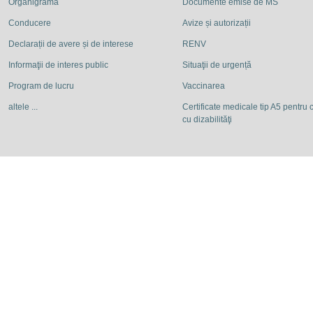
Organigrama
Documente emise de MS
Conducere
Avize și autorizații
Declarații de avere și de interese
RENV
Informaţii de interes public
Situaţii de urgență
Program de lucru
Vaccinarea
altele ...
Certificate medicale tip A5 pentru c
cu dizabilităţi