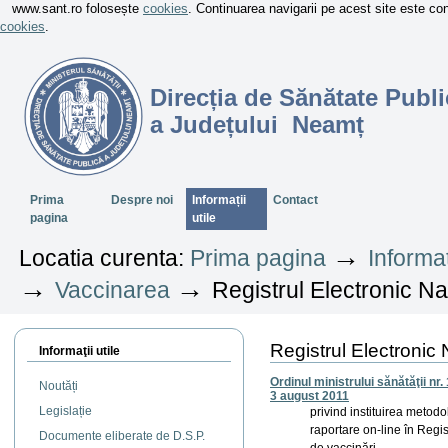
www.sant.ro folosește
cookies
. Continuarea navigarii pe acest site este c
cookies
.
Direcția de Sănătate Publi
a Județului Neamț
Sectiuni
Prima
Despre noi
Informații
Contact
pagina
utile
→
Locatia curenta:
Prima pagina
Informaț
→
→
Vaccinarea
Registrul Electronic Na
Registrul Electronic 
Informaţii utile
Ordinul ministrului sănătăţii nr.
Noutăți
3 august 2011
Legislație
privind instituirea metodo
raportare on-line în Regis
Documente eliberate de D.S.P.