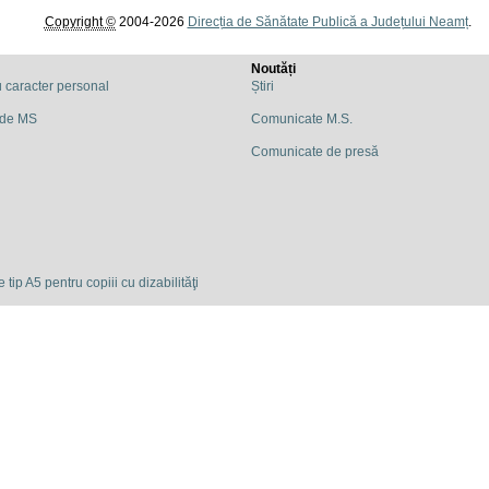
Copyright ©
2004-2026
Direcția de Sănătate Publică a Județului Neamț
.
Noutăți
u caracter personal
Știri
 de MS
Comunicate M.S.
Comunicate de presă
 tip A5 pentru copiii cu dizabilităţi