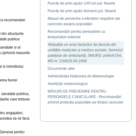
Puncte de prim ajutor UAT-uri jud. Neamț
Puncte de prim ajutor farmacii jud. Neamț
Masuri de prevenire a efectelor negative ale
0, cu recomandari
caniculei asupra populației
Recomandări pentru perioadele cu
 din structurile
temperaturi extreme
tatii publice
Atribuțiile ce revin factorilor de decizie din
sanatate si ai
unitățile medicale și medico-sociale, Serviciul
iu (privind masurile
județean de ambulanță, SMURD, potrivit Ord.
MS nr. 1168/26.06.2008
l si ministrului
Documente utile
Administratia Nationala de Meteorologie
rarea bunei
Avertizări meteorologice
MĂSURI DE PREVENIRE PENTRU
e sanatate publica,
PERIOADELE CANICULARE - Recomandări
ndarile care trebuie
privind protecția populației pe timpul caniculei
tru angajatori,
 acestea sa se faca
i General pentru