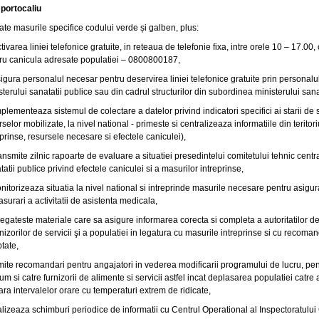
portocaliu
oate masurile specifice codului verde și galben, plus:
ctivarea liniei telefonice gratuite, in reteaua de telefonie fixa, intre orele 10 – 17.0
ru canicula adresate populatiei – 0800800187,
sigura personalul necesar pentru deservirea liniei telefonice gratuite prin personalul
sterului sanatatii publice sau din cadrul structurilor din subordinea ministerului sana
mplementeaza sistemul de colectare a datelor privind indicatori specifici ai starii de 
rselor mobilizate, la nivel national - primeste si centralizeaza informatiile din teritor
eprinse, resursele necesare si efectele caniculei),
ransmite zilnic rapoarte de evaluare a situatiei presedintelui comitetului tehnic centra
tatii publice privind efectele caniculei si a masurilor intreprinse,
onitorizeaza situatia la nivel national si intreprinde masurile necesare pentru asigu
asurari a activitatii de asistenta medicala,
regateste materiale care sa asigure informarea corecta si completa a autoritatilor d
rnizorilor de servicii şi a populatiei in legatura cu masurile intreprinse si cu recoma
tate,
mite recomandari pentru angajatori in vederea modificarii programului de lucru, pen
um si catre furnizorii de alimente si servicii astfel incat deplasarea populatiei catre
fara intervalelor orare cu temperaturi extrem de ridicate,
ealizeaza schimburi periodice de informatii cu Centrul Operational al Inspectoratulu