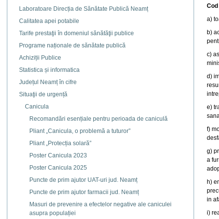
Cod 
Laboratoare Direcția de Sănătate Publică Neamț
a) t
Calitatea apei potabile
b) a
Tarife prestaţii în domeniul sănătăţii publice
pent
Programe naționale de sănătate publică
c) a
Achiziții Publice
mini
Statistica și informatica
d) i
Județul Neamț în cifre
resu
intr
Situaţii de urgență
Canicula
e) t
sana
Recomandări esențiale pentru perioada de caniculă
f) m
Pliant „Canicula, o problemă a tuturor”
desf
Pliant „Protecția solară”
g) p
Poster Canicula 2023
a fu
Poster Canicula 2025
adop
Puncte de prim ajutor UAT-uri jud. Neamț
h) e
prec
Puncte de prim ajutor farmacii jud. Neamț
in a
Masuri de prevenire a efectelor negative ale caniculei
i) r
asupra populației