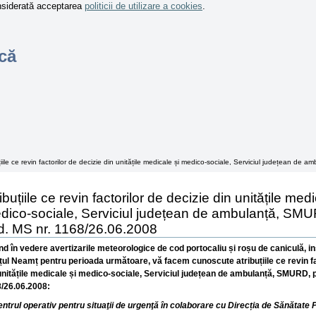
onsiderată acceptarea
politicii de utilizare a cookies
.
că
țiile ce revin factorilor de decizie din unitățile medicale și medico-sociale, Serviciul județean d
ibuțiile ce revin factorilor de decizie din unitățile medi
dico-sociale, Serviciul județean de ambulanță, SMUR
d. MS nr. 1168/26.06.2008
d în vedere avertizarile meteorologice de cod portocaliu și roșu de caniculă, in
țul Neamț pentru perioada următoare, vă facem cunoscute atribuțiile ce revin fa
unitățile medicale și medico-sociale, Serviciul județean de ambulanță, SMURD, po
/26.06.2008:
entrul operativ pentru situaţii de urgenţă în colaborare cu Direcția de Sănătate 