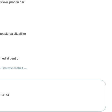
site-ul propriu dar
oasterea situatiilor
imediat pentru
Tipareste continut
213874