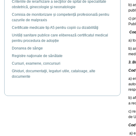
Criteriile de ierarhizare a secţiilor de spital de specialitate
b) a
obstetrică, ginecologie şi neonatologie
publ
Comisia de monitorizare și competență profesională pentru
c) p
cazurile de malpraxis
Publ
Certificate medicale tip A5 pentru copiii cu dizabilităţi
Cod
Unități sanitare publice care eliberează certificatul medical
a) t
pentru procedura de adopție
Donarea de sânge
b) a
medi
Registre naţionale de sănătate
3. B
Cursuri, examene, concursuri
Cod 
Ghiduri, documentaţii, legaturi utile, cataloage, alte
documente
a) e
auto
resp
b) a
a re
c) r
de U
Cod
a) e