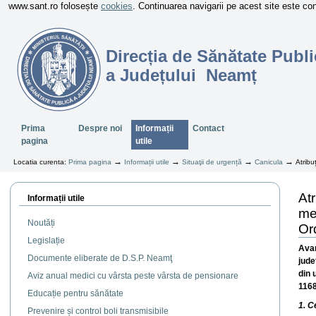
www.sant.ro folosește
cookies
. Continuarea navigarii pe acest site este c
Direcția de Sănătate Publi
a Județului Neamț
Sectiuni
Prima
Despre noi
Informații
Contact
pagina
utile
→
→
→
→
Locatia curenta:
Prima pagina
Informații utile
Situaţii de urgență
Canicula
Atribu
Atr
Informații utile
me
Noutăți
Or
Legislație
Avan
Documente eliberate de D.S.P. Neamţ
jude
din 
Aviz anual medici cu vârsta peste vârsta de pensionare
1168
Educație pentru sănătate
1. C
Prevenire și control boli transmisibile