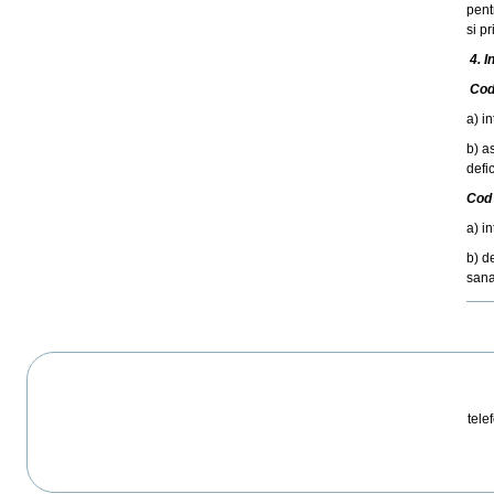
pent
si p
4. I
Cod
a) i
b) a
defic
Cod
a) i
b) d
sana
Acti
doc
telef