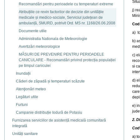
Situ
Recomandări pentru perioadele cu temperaturi extreme
j) r
Atribuțiile ce revin factorilor de decizie din unitățile
Mini
medicale și medico-sociale, Serviciul județean de
ambulanță, SMURD, potrivit Ord. MS nr. 1168/26.06.2008
Cod
Documente utile
a) t
Administratia Nationala de Meteorologie
b) a
Avertizări meteorologice
medi
MĂSURI DE PREVENIRE PENTRU PERIOADELE
c) e
CANICULARE - Recomandări privind protecția populației
reco
pe timpul caniculei
si c
inte
Inundații
d) e
Căderi de zăpadă și temperaturi scăzute
redu
Atenţionări meteo
care
Legături utile
depl
Furtuni
e) i
jude
Campanie distribuție Iodură de Potasiu
2. D
Furnizarea serviciilor de asistență medicală comunitară
integrată
Cod 
Unități sanitare
a) t