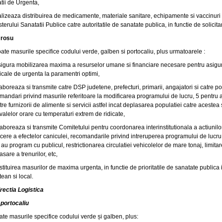
atii de Urgenta,
ealizeaza distribuirea de medicamente, materiale sanitare, echipamente si vaccinur
sterului Sanatatii Publice catre autoritatile de sanatate publica, in functie de solicita
 rosu
oate masurile specifice codului verde, galben si portocaliu, plus urmatoarele :
sigura mobilizarea maxima a resurselor umane si financiare necesare pentru asigur
cale de urgenta la paramentri optimi,
laboreaza si transmite catre DSP judetene, prefecturi, primarii, angajatori si catre p
mandari privind masurile referitoare la modificarea programului de lucru, 5 pentru 
atre furnizorii de alimente si servicii astfel incat deplasarea populatiei catre acestea
rvalelor orare cu temperaturi extrem de ridicate,
laboreaza si transmite Comitetului pentru coordonarea interinstitutionala a actiunilo
cere a efectelor caniculei, recomandarile privind intreruperea programului de lucru
 au program cu publicul, restrictionarea circulatiei vehicolelor de mare tonaj, limitar
asare a trenurilor, etc,
nstituirea masurilor de maxima urgenta, in functie de prioritatile de sanatate publica i
tean si local.
irectia Logistica
portocaliu
oate masurile specifice codului verde și galben, plus: