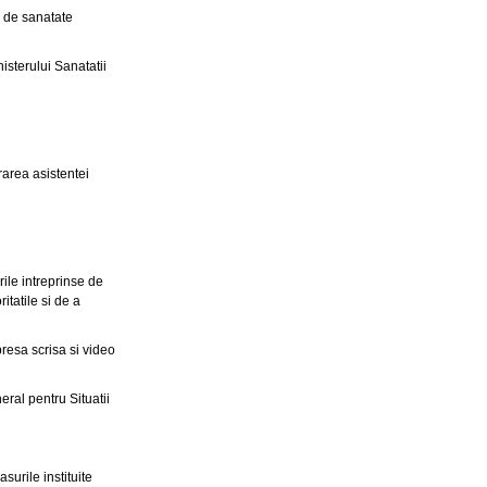
or de sanatate
isterului Sanatatii
area asistentei
ile intreprinse de
itatile si de a
presa scrisa si video
eral pentru Situatii
urile instituite