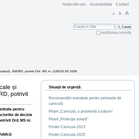
Harta site-ului
Accesibilitate
Contact
A
A
A
Cauta
sectiunea curenta
Cautare Avansata
e ambulanță, SMURD, potrivit Ord. MS nr. 1168/26.06.2008
cale și
Situaţii de urgență
D, potrivit
Recomandări esențiale pentru perioada de
caniculă
stituite pentru
Pliant „Canicula, o problemă a tuturor”
ctorilor de decizie
Pliant „Protecția solară”
trivit Ord. MS nr.
Poster Canicula 2023
Publică:
Poster Canicula 2025