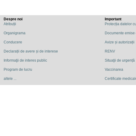
Despre noi
Important
Atribuții
Protecția datelor c
Organigrama
Documente emise
Conducere
Avize și autorizații
Declarații de avere și de interese
RENV
Informaţii de interes public
Situaţii de urgență
Program de lucru
Vaccinarea
altele ...
Certificate medicale