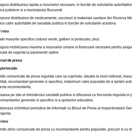
sigura distribuirea rapida a resurselor necesare, in functie de solicitarile autoritatil
ica judetene si a municipiului Bucuresti
ropune distribuirea de medicamente, vaccinuri si materiale sanitare din Rezerva Min
ice catre autoritatile de sanatate publica in functie de solicitarile acestora.
 rosu
oate masurile specifice codului verde, galben si portocaliu, plus:
sigura mobilizarea maxima a resurselor umane si financiare necesare pentru asigur
cale de urgenta la paramentri optimi.
iroul de presa
portocaliu
mite comunicate de presa regulate care sa cuprinda: situatia la nivel national, masur
ritati, recomandari generale si specifice, indemnuri catre populatie de a sprijini autor
ecta recomandarile,
fisarea pe site-ul ministerului sanatatii publice si difuzarea cu frecventa regulata in 
comandarilor generale si specifice si a spoturilor educative,
ealizeaza schimburi periodice de informatii cu Biroul de Presa al Inspectoratului Gen
rgenta.
 rosu
mite zilnic comunicate de presa cu recomandarile pentru populatie, precum si cu mas