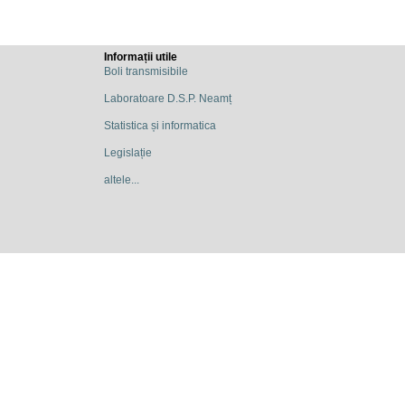
Informații utile
Boli transmisibile
Laboratoare D.S.P. Neamț
Statistica și informatica
Legislație
altele...