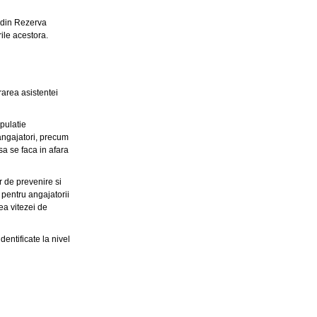
i din Rezerva
rile acestora.
area asistentei
opulatie
angajatori, precum
 sa se faca in afara
r de prevenire si
 pentru angajatorii
ea vitezei de
dentificate la nivel