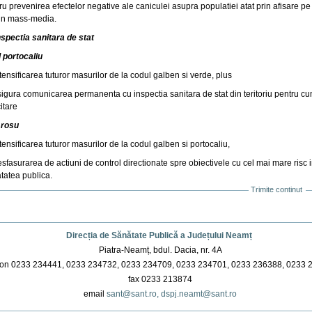
ru prevenirea efectelor negative ale caniculei asupra populatiei atat prin afisare pe 
rin mass-media.
nspectia sanitara de stat
 portocaliu
ntensificarea tuturor masurilor de la codul galben si verde, plus
sigura comunicarea permanenta cu inspectia sanitara de stat din teritoriu pentru cun
itare
 rosu
ntensificarea tuturor masurilor de la codul galben si portocaliu,
esfasurarea de actiuni de control directionate spre obiectivele cu cel mai mare risc 
tatea publica.
Trimite continut
uni
ument
Direcția de Sănătate Publică a Județului Neamț
Piatra-Neamț, bdul. Dacia, nr. 4A
on 0233 234441, 0233 234732, 0233 234709, 0233 234701, 0233 236388, 0233 
fax 0233 213874
email
sant@sant.ro,
dspj.neamt@sant.ro