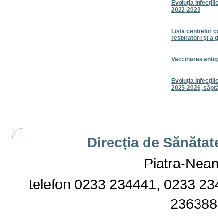
Evoluția infecțiil
2022-2023
Lista centrelor c
respiratorii și a g
Vaccinarea antig
Evoluția infecțiil
2025-2026, săpt
Actiuni
document
Direcția de Sănătat
Piatra-Neamț,
telefon 0233 234441, 0233 234
236388