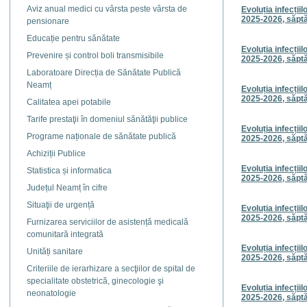
Aviz anual medici cu vârsta peste vârsta de
Evoluția infecțiil
2025-2026, săpt
pensionare
Educație pentru sănătate
Evoluția infecțiil
Prevenire și control boli transmisibile
2025-2026, săpt
Laboratoare Direcția de Sănătate Publică
Neamț
Evoluția infecțiil
2025-2026, săpt
Calitatea apei potabile
Tarife prestaţii în domeniul sănătăţii publice
Evoluția infecțiil
Programe naționale de sănătate publică
2025-2026, săpt
Achiziții Publice
Evoluția infecțiil
Statistica și informatica
2025-2026, săpt
Județul Neamț în cifre
Situaţii de urgență
Evoluția infecțiil
2025-2026, săpt
Furnizarea serviciilor de asistență medicală
comunitară integrată
Evoluția infecțiil
Unități sanitare
2025-2026, săpt
Criteriile de ierarhizare a secţiilor de spital de
specialitate obstetrică, ginecologie şi
Evoluția infecțiil
neonatologie
2025-2026, săpt