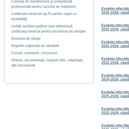
Comisia de monitorizare și competență
profesională pentru cazurile de malpraxis
Evoluția infecțiil
2025-2026, săpt
Certificate medicale tip A5 pentru copiii cu
dizabilităţi
Evoluția infecțiil
Unități sanitare publice care eliberează
2025-2026, săpt
certificatul medical pentru procedura de adopție
Donarea de sânge
Evoluția infecțiil
Registre naţionale de sănătate
2025-2026, săpt
Cursuri, examene, concursuri
Evoluția infecțiil
Ghiduri, documentaţii, legaturi utile, cataloage,
2025-2026, săpt
alte documente
Evoluția infecțiil
2025-2026, săpt
Evoluția infecțiil
2025-2026, săpt
Evoluția infecțiil
2025-2026, săpt
Evoluția infecțiil