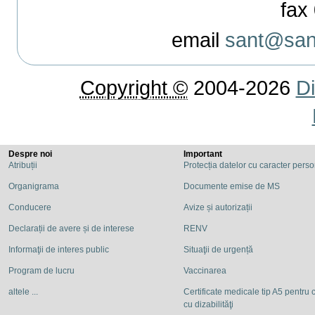
fax 
email
sant@sant
Copyright ©
2004-2026
Di
Despre noi
Important
Atribuții
Protecția datelor cu caracter pers
Organigrama
Documente emise de MS
Conducere
Avize și autorizații
Declarații de avere și de interese
RENV
Informaţii de interes public
Situaţii de urgență
Program de lucru
Vaccinarea
altele ...
Certificate medicale tip A5 pentru c
cu dizabilităţi