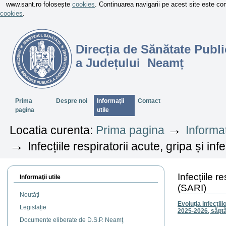
www.sant.ro folosește
cookies
. Continuarea navigarii pe acest site este c
cookies
.
Direcția de Sănătate Publi
a Județului Neamț
Sectiuni
Prima
Despre noi
Informații
Contact
pagina
utile
→
Locatia curenta:
Prima pagina
Informaț
→
Infecțiile respiratorii acute, gripa și in
Infecțiile r
Informaţii utile
(SARI)
Noutăți
Evoluția infecțiil
Legislație
2025-2026, săpt
Documente eliberate de D.S.P. Neamţ