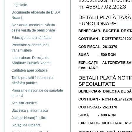
22.02.2023, în confo
Legislație
nr. 458/17.02.2023
Documente eliberate de D.S.P.
DETALII PLATĂ TAX
Neamţ
FUNCȚIONARE
Aviz anual medici cu vârsta
peste vârsta de pensionare
BENEFICIAR- BUGETUL DE ST
Educație pentru sănătate
CONT IBAN - RO57TREZ49120
Prevenire și control boli
COD FISCAL- 2613370
transmisibile
SUMĂ - 500 RON
Laboratoare Direcția de
EXPLICAȚII - AUTORIZATIE S
Sănătate Publică Neamț
EVALUARE
Calitatea apei potabile
DETALII PLATĂ NOT
Tarife prestaţii în domeniul
SPECIALITATE
sănătăţii publice
Programe naționale de sănătate
BENEFICIAR-
DIRECȚIA DE S
publică
CONT IBAN - RO94TREZ49120
Achiziții Publice
COD FISCAL- 2613370
Statistica și informatica
SUMĂ - 400 RON
Județul Neamț în cifre
EXPLICAȚII - NOTIFICARE AS
Situaţii de urgență