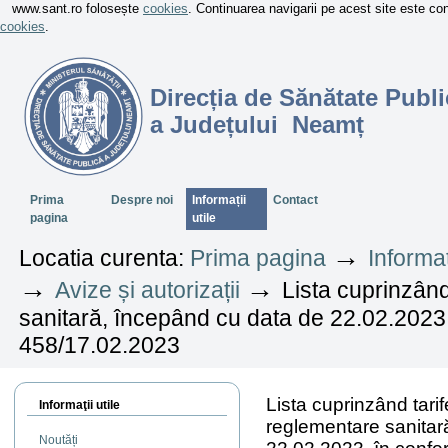
www.sant.ro folosește
cookies
. Continuarea navigarii pe acest site este c
cookies
.
Direcția de Sănătate Publi
a Județului Neamț
Sectiuni
Prima
Despre noi
Informații
Contact
pagina
utile
→
Locatia curenta:
Prima pagina
Informaț
→
→
Avize și autorizații
Lista cuprinzând
sanitară, începând cu data de 22.02.2023,
458/17.02.2023
Lista cuprinzând tari
Informaţii utile
reglementare sanitar
Noutăți