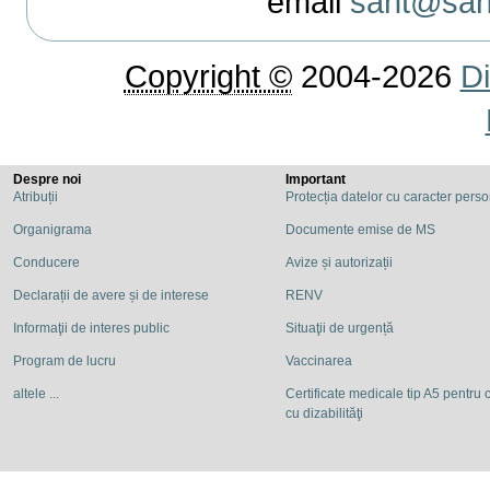
email
sant@sant
Copyright ©
2004-2026
Di
Despre noi
Important
Atribuții
Protecția datelor cu caracter pers
Organigrama
Documente emise de MS
Conducere
Avize și autorizații
Declarații de avere și de interese
RENV
Informaţii de interes public
Situaţii de urgență
Program de lucru
Vaccinarea
altele ...
Certificate medicale tip A5 pentru c
cu dizabilităţi