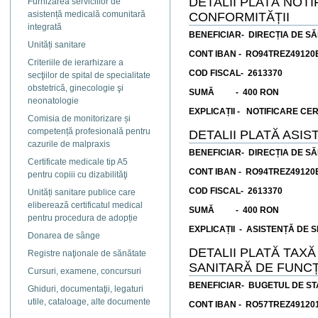
DETALII PLATĂ NOT
Furnizarea serviciilor de
asistență medicală comunitară
CONFORMITĂȚII
integrată
BENEFICIAR-
DIRECȚIA DE S
Unități sanitare
CONT IBAN - RO94TREZ49120
Criteriile de ierarhizare a
COD FISCAL- 2613370
secţiilor de spital de specialitate
obstetrică, ginecologie şi
SUMĂ - 400 RON
neonatologie
EXPLICAȚII - NOTIFICARE CE
Comisia de monitorizare și
competență profesională pentru
DETALII PLATĂ ASIS
cazurile de malpraxis
BENEFICIAR-
DIRECȚIA DE S
Certificate medicale tip A5
CONT IBAN - RO94TREZ49120
pentru copiii cu dizabilităţi
COD FISCAL- 2613370
Unități sanitare publice care
eliberează certificatul medical
SUMĂ - 400 RON
pentru procedura de adopție
EXPLICAȚII - ASISTENȚĂ DE S
Donarea de sânge
DETALII PLATĂ TAXĂ
Registre naţionale de sănătate
SANITARĂ DE FUNC
Cursuri, examene, concursuri
BENEFICIAR- BUGETUL DE ST
Ghiduri, documentaţii, legaturi
utile, cataloage, alte documente
CONT IBAN - RO57TREZ49120