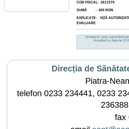
COD FISCAL- 2613370
SUMĂ - 400 RON
EXPLICAȚII - VIZĂ AUTORIZA
EVALUARE
Actiuni
document
Urmatorul: Lista cuprinzând tar
începând cu data de 22.02
Direcția de Sănătat
Piatra-Neamț,
telefon 0233 234441, 0233 234
236388
fax 