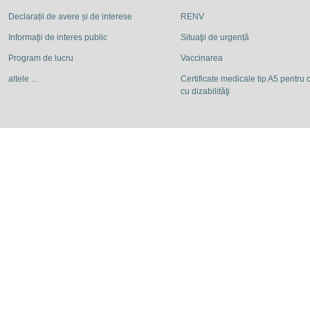
Declarații de avere și de interese
RENV
Informaţii de interes public
Situaţii de urgență
Program de lucru
Vaccinarea
altele ...
Certificate medicale tip A5 pentru c
cu dizabilităţi