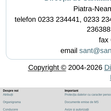
Piatra-Neamț,
telefon 0233 234441, 0233 234
236388
fax 
email
sant@sant
Copyright ©
2004-2026
Di
Despre noi
Important
Atribuții
Protecția datelor cu caracter pers
Organigrama
Documente emise de MS
Conducere
Avize și autorizații