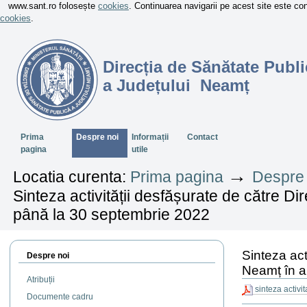
www.sant.ro folosește
cookies
. Continuarea navigarii pe acest site este c
cookies
.
Direcția de Sănătate Publi
a Județului Neamț
Sectiuni
Prima
Despre noi
Informații
Contact
pagina
utile
→
Locatia curenta:
Prima pagina
Despre 
Sinteza activității desfășurate de către D
până la 30 septembrie 2022
Sinteza act
Despre noi
Neamț în a
Atribuții
sinteza activi
Documente cadru