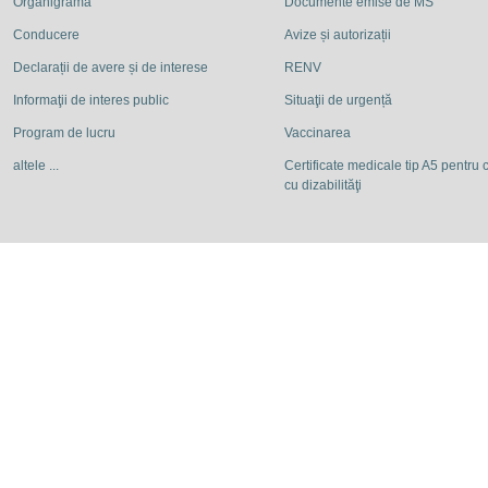
Organigrama
Documente emise de MS
Conducere
Avize și autorizații
Declarații de avere și de interese
RENV
Informaţii de interes public
Situaţii de urgență
Program de lucru
Vaccinarea
altele ...
Certificate medicale tip A5 pentru c
cu dizabilităţi