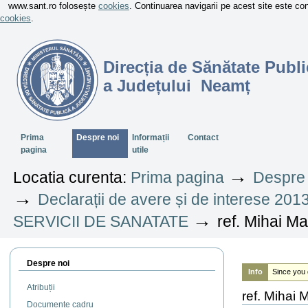
www.sant.ro folosește
cookies
. Continuarea navigarii pe acest site este c
cookies
.
Direcția de Sănătate Publi
a Județului Neamț
Sectiuni
Prima
Despre noi
Informații
Contact
pagina
utile
→
Locatia curenta:
Prima pagina
Despre 
→
Declarații de avere și de interese 201
→
SERVICII DE SANATATE
ref. Mihai Ma
Despre noi
Info
Since you 
Atribuții
ref. Mihai 
Documente cadru