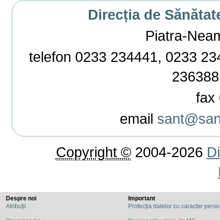
Direcția de Sănătat
Piatra-Neamț,
telefon 0233 234441, 0233 234
236388
fax 
email
sant@sant
Copyright ©
2004-2026
Di
Despre noi
Important
Atribuții
Protecția datelor cu caracter pers