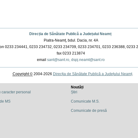
Direcția de Sănătate Publică a Județului Neamț
Piatra-Neamț, bdul. Dacia, nr. 4A
on 0233 234441, 0233 234732, 0233 234709, 0233 234701, 0233 236388, 0233 
fax 0233 213874
email
sant@sant.ro,
dspj.neamt@sant.ro
Copyright ©
2004-2026
Direcția de Sănătate Publică a Județului Neamț
.
Noutăți
u caracter personal
Știri
 de MS
Comunicate M.S.
Comunicate de presă