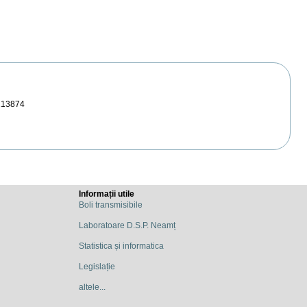
213874
Informații utile
Boli transmisibile
Laboratoare D.S.P. Neamț
Statistica și informatica
Legislație
altele...