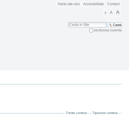
Harta site-ului
Accesibilitate
Contact
A
A
A
Cauta
sectiunea curenta
Cautare Avansata
Trimite continut
Tipareste continut