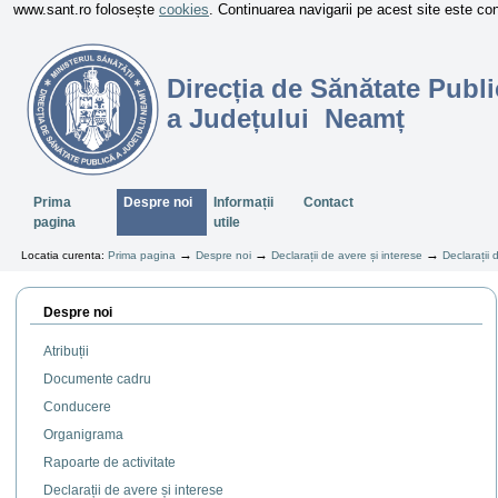
www.sant.ro folosește
cookies
. Continuarea navigarii pe acest site este c
Direcția de Sănătate Publi
a Județului Neamț
Sectiuni
Prima
Despre noi
Informații
Contact
pagina
utile
→
→
→
Locatia curenta:
Prima pagina
Despre noi
Declarații de avere și interese
Declarații
Despre noi
Atribuții
Documente cadru
Conducere
Organigrama
Rapoarte de activitate
Declarații de avere și interese