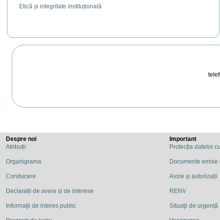
Etică și integritate instituțională
telef
Despre noi
Important
Atribuții
Protecția datelor c
Organigrama
Documente emise
Conducere
Avize și autorizații
Declarații de avere și de interese
RENV
Informaţii de interes public
Situaţii de urgență