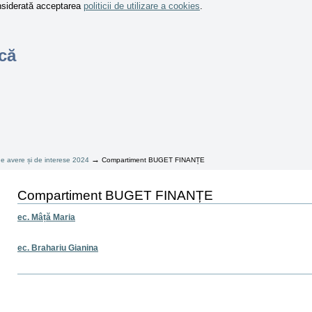
onsiderată acceptarea
politicii de utilizare a cookies
.
că
→
 de avere și de interese 2024
Compartiment BUGET FINANȚE
Compartiment BUGET FINANȚE
ec. Mâță Maria
ec. Brahariu Gianina
Actiuni
document