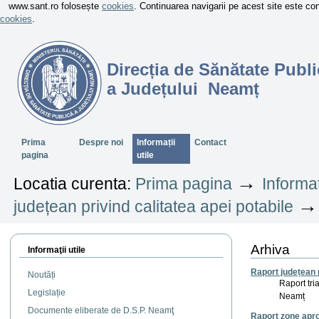
www.sant.ro folosește
cookies
. Continuarea navigarii pe acest site este c
cookies
.
Direcția de Sănătate Publi
a Județului Neamț
Sectiuni
Prima
Despre noi
Informații
Contact
pagina
utile
→
Locatia curenta:
Prima pagina
Informaț
județean privind calitatea apei potabile
Arhiva
Informaţii utile
Raport județean 
Noutăți
Raport tri
Legislație
Neamț
Documente eliberate de D.S.P. Neamţ
Raport zone apro