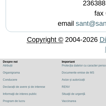
236388
fax 
email
sant@sant
Copyright ©
2004-2026
Di
Despre noi
Important
Atribuții
Protecția datelor cu caracter pers
Organigrama
Documente emise de MS
Conducere
Avize și autorizații
Declarații de avere și de interese
RENV
Informaţii de interes public
Situaţii de urgență
Program de lucru
Vaccinarea