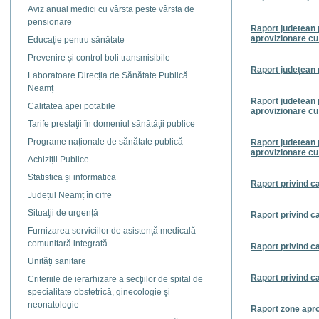
Aviz anual medici cu vârsta peste vârsta de
pensionare
Raport judetean p
aprovizionare cu 
Educație pentru sănătate
Prevenire și control boli transmisibile
Raport județean p
Laboratoare Direcția de Sănătate Publică
Neamț
Raport judetean p
Calitatea apei potabile
aprovizionare cu 
Tarife prestaţii în domeniul sănătăţii publice
Programe naționale de sănătate publică
Raport judetean p
aprovizionare cu 
Achiziții Publice
Statistica și informatica
Raport privind ca
Județul Neamț în cifre
Situaţii de urgență
Raport privind ca
Furnizarea serviciilor de asistență medicală
comunitară integrată
Raport privind ca
Unități sanitare
Raport privind ca
Criteriile de ierarhizare a secţiilor de spital de
specialitate obstetrică, ginecologie şi
neonatologie
Raport zone apro