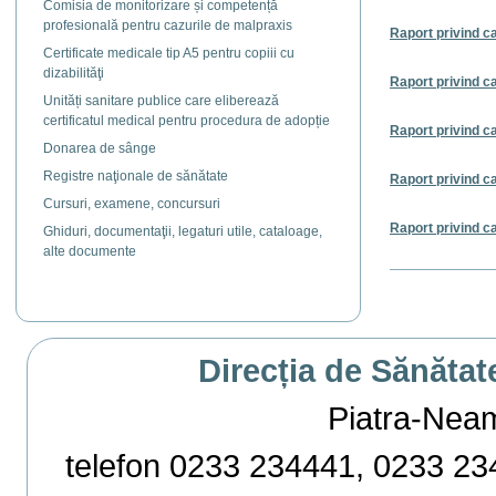
Comisia de monitorizare și competență
profesională pentru cazurile de malpraxis
Raport privind ca
Certificate medicale tip A5 pentru copiii cu
dizabilităţi
Raport privind ca
Unități sanitare publice care eliberează
certificatul medical pentru procedura de adopție
Raport privind ca
Donarea de sânge
Registre naţionale de sănătate
Raport privind ca
Cursuri, examene, concursuri
Raport privind ca
Ghiduri, documentaţii, legaturi utile, cataloage,
alte documente
Actiuni
document
Direcția de Sănătat
Piatra-Neamț,
telefon 0233 234441, 0233 234