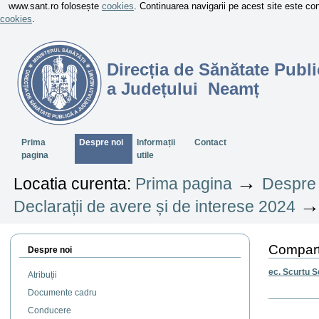
www.sant.ro folosește
cookies
. Continuarea navigarii pe acest site este c
cookies
.
Direcția de Sănătate Publi
a Județului Neamț
Sectiuni
Prima
Despre noi
Informații
Contact
pagina
utile
→
Locatia curenta:
Prima pagina
Despre 
Declarații de avere și de interese 2024
Compart
Despre noi
ec. Scurtu S
Atribuții
Documente cadru
Actiuni
Conducere
document