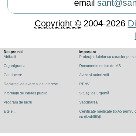
email
sant@sant
Copyright ©
2004-2026
Di
Despre noi
Important
Atribuții
Protecția datelor cu caracter pers
Organigrama
Documente emise de MS
Conducere
Avize și autorizații
Declarații de avere și de interese
RENV
Informaţii de interes public
Situaţii de urgență
Program de lucru
Vaccinarea
altele ...
Certificate medicale tip A5 pentru c
cu dizabilităţi