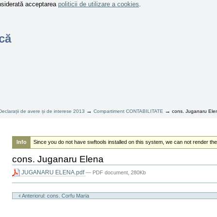
onsiderată acceptarea
politicii de utilizare a cookies
.
că
→
→
Declarații de avere și de interese 2013
Compartiment CONTABILITATE
cons. Juganaru Ele
Info
Since you do not have swftools installed on this system, we can not render the
cons. Juganaru Elena
JUGANARU ELENA.pdf
— PDF document, 280Kb
Actiuni
document
Anteriorul: cons. Corfu Maria