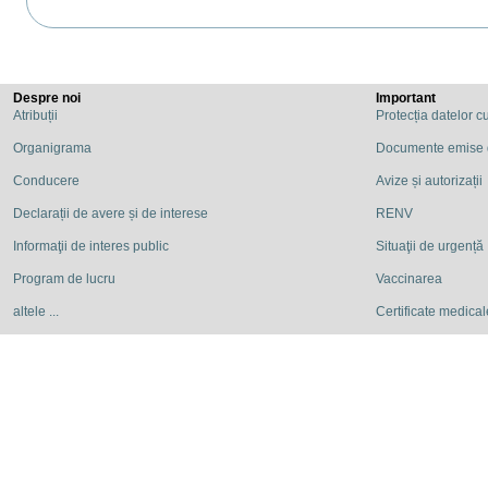
Despre noi
Important
Atribuții
Protecția datelor c
Organigrama
Documente emise
Conducere
Avize și autorizații
Declarații de avere și de interese
RENV
Informaţii de interes public
Situaţii de urgență
Program de lucru
Vaccinarea
altele ...
Certificate medicale