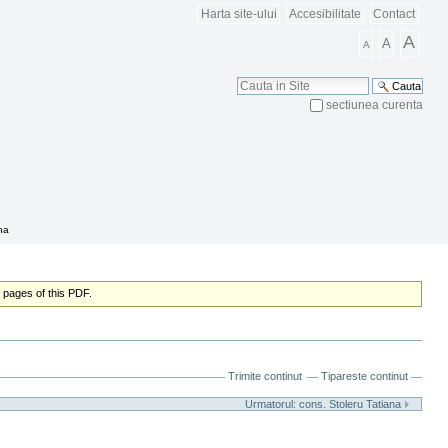
Harta site-ului
Accesibilitate
Contact
A
A
A
Cauta
sectiunea curenta
Cautare Avansata
na
 pages of this PDF.
Trimite continut
Tipareste continut
Urmatorul: cons. Stoleru Tatiana