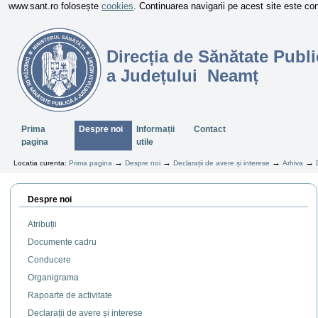
www.sant.ro folosește
cookies
. Continuarea navigarii pe acest site este c
Direcția de Sănătate Publi
a Județului Neamț
Sectiuni
Prima
Despre noi
Informații
Contact
pagina
utile
→
→
→
→
Locatia curenta:
Prima pagina
Despre noi
Declarații de avere și interese
Arhiva
Despre noi
Atribuții
Documente cadru
Conducere
Organigrama
Rapoarte de activitate
Declarații de avere și interese