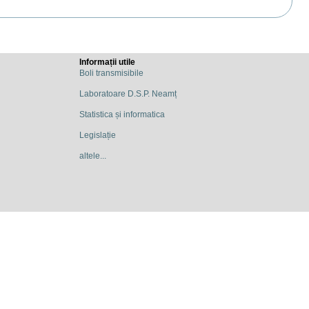
Informații utile
Boli transmisibile
Laboratoare D.S.P. Neamț
Statistica și informatica
Legislație
altele...