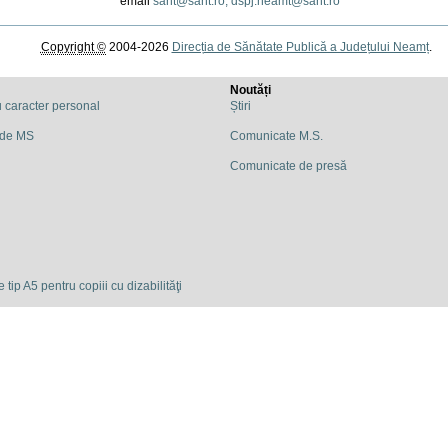
email
sant@sant.ro,
dspj.neamt@sant.ro
Copyright ©
2004-2026
Direcția de Sănătate Publică a Județului Neamț
.
Noutăți
u caracter personal
Știri
 de MS
Comunicate M.S.
Comunicate de presă
 tip A5 pentru copiii cu dizabilităţi