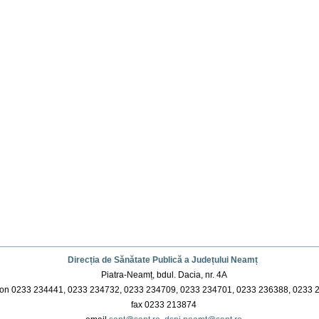
Direcția de Sănătate Publică a Județului Neamț
Piatra-Neamț, bdul. Dacia, nr. 4A
on 0233 234441, 0233 234732, 0233 234709, 0233 234701, 0233 236388, 0233 
fax 0233 213874