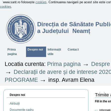
www.sant.ro folosește
cookies
. Continuarea navigarii pe acest site este c
cookies
.
Direcția de Sănătate Publi
a Județului Neamț
Sectiuni
Prima
Despre noi
Informații
Contact
pagina
utile
→
Locatia curenta:
Prima pagina
Despre 
→
Declarații de avere și de interese 202
→
PROGRAME
insp. Avram Elena
Trimite
Despre noi
Fill in the 
Atribuții
Documente cadru
Informati