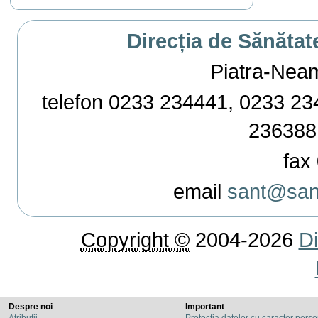
Direcția de Sănătat
Piatra-Neamț,
telefon 0233 234441, 0233 234
236388
fax 
email
sant@sant
Copyright ©
2004-2026
Di
Despre noi
Important