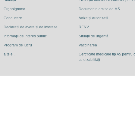
Atribuții
Protecția datelor cu caracter pers
Organigrama
Documente emise de MS
Conducere
Avize și autorizații
Declarații de avere și de interese
RENV
Informaţii de interes public
Situaţii de urgență
Program de lucru
Vaccinarea
altele ...
Certificate medicale tip A5 pentru c
cu dizabilităţi