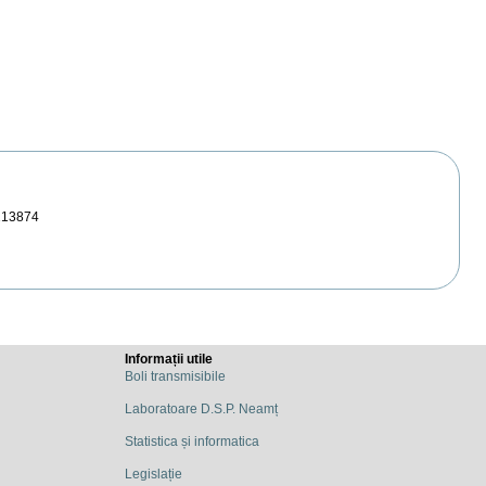
213874
Informații utile
Boli transmisibile
Laboratoare D.S.P. Neamț
Statistica și informatica
Legislație