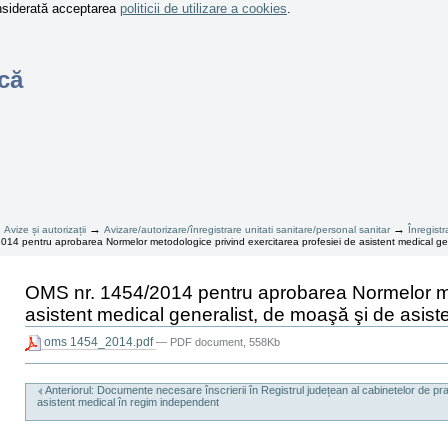
onsiderată acceptarea
politicii de utilizare a cookies
.
că
→
→
→
Avize și autorizații
Avizare/autorizare/înregistrare unitati sanitare/personal sanitar
Înregist
14 pentru aprobarea Normelor metodologice privind exercitarea profesiei de asistent medical ge
OMS nr. 1454/2014 pentru aprobarea Normelor met
asistent medical generalist, de moaşă şi de asis
oms 1454_2014.pdf
— PDF document, 558Kb
Actiuni
document
Anteriorul: Documente necesare înscrierii în Registrul județean al cabinetelor de pr
asistent medical în regim independent