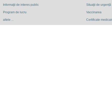
Informaţii de interes public
Situaţii de urgență
Program de lucru
Vaccinarea
altele ...
Certificate medicale