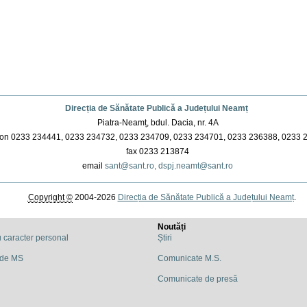
Direcția de Sănătate Publică a Județului Neamț
Piatra-Neamț, bdul. Dacia, nr. 4A
on 0233 234441, 0233 234732, 0233 234709, 0233 234701, 0233 236388, 0233 
fax 0233 213874
email
sant@sant.ro,
dspj.neamt@sant.ro
Copyright ©
2004-2026
Direcția de Sănătate Publică a Județului Neamț
.
Noutăți
u caracter personal
Știri
 de MS
Comunicate M.S.
Comunicate de presă