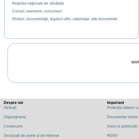
Registre naţionale de sănătate
Cursuri, examene, concursuri
Ghiduri, documentaţii, legaturi utile, cataloage, alte documente
telef
Despre noi
Important
Atribuții
Protecția datelor c
Organigrama
Documente emise
Conducere
Avize și autorizații
Declarații de avere și de interese
RENV