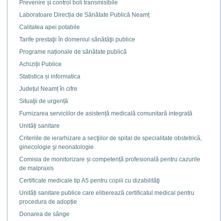
Prevenire și control boli transmisibile
Laboratoare Direcția de Sănătate Publică Neamț
Calitatea apei potabile
Tarife prestaţii în domeniul sănătăţii publice
Programe naționale de sănătate publică
Achiziții Publice
Statistica și informatica
Județul Neamț în cifre
Situaţii de urgență
Furnizarea serviciilor de asistență medicală comunitară integrată
Unități sanitare
Criteriile de ierarhizare a secţiilor de spital de specialitate obstetrică,
ginecologie şi neonatologie
Comisia de monitorizare și competență profesională pentru cazurile
de malpraxis
Certificate medicale tip A5 pentru copiii cu dizabilităţi
Unități sanitare publice care eliberează certificatul medical pentru
procedura de adopție
Donarea de sânge