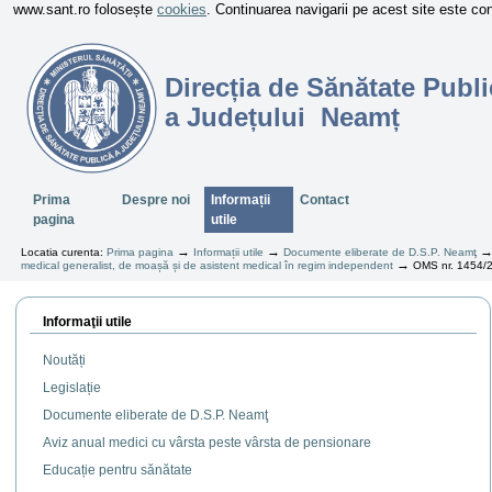
www.sant.ro folosește
cookies
. Continuarea navigarii pe acest site este c
Direcția de Sănătate Publi
a Județului Neamț
Sectiuni
Prima
Despre noi
Informații
Contact
pagina
utile
→
→
Locatia curenta:
Prima pagina
Informații utile
Documente eliberate de D.S.P. Neamţ
→
medical generalist, de moașă și de asistent medical în regim independent
OMS nr. 1454/20
Informaţii utile
Noutăți
Legislație
Documente eliberate de D.S.P. Neamţ
Aviz anual medici cu vârsta peste vârsta de pensionare
Educație pentru sănătate