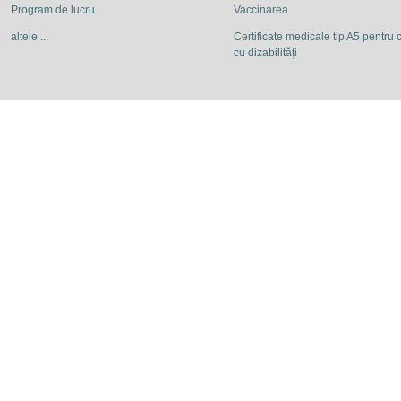
Program de lucru
Vaccinarea
altele ...
Certificate medicale tip A5 pentru c
cu dizabilităţi