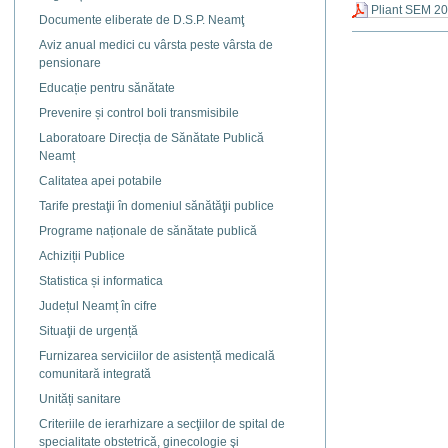
Pliant SEM 2
Documente eliberate de D.S.P. Neamţ
Actiuni
Aviz anual medici cu vârsta peste vârsta de
document
pensionare
Educație pentru sănătate
Prevenire și control boli transmisibile
Laboratoare Direcția de Sănătate Publică
Neamț
Calitatea apei potabile
Tarife prestaţii în domeniul sănătăţii publice
Programe naționale de sănătate publică
Achiziții Publice
Statistica și informatica
Județul Neamț în cifre
Situaţii de urgență
Furnizarea serviciilor de asistență medicală
comunitară integrată
Unități sanitare
Criteriile de ierarhizare a secţiilor de spital de
specialitate obstetrică, ginecologie şi