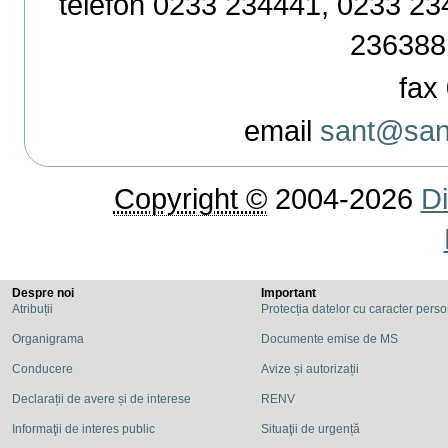
telefon 0233 234441, 0233 234
236388
fax 
email
sant@sant
Copyright ©
2004-2026
Di
Despre noi
Important
Atribuții
Protecția datelor cu caracter pers
Organigrama
Documente emise de MS
Conducere
Avize și autorizații
Declarații de avere și de interese
RENV
Informaţii de interes public
Situaţii de urgență