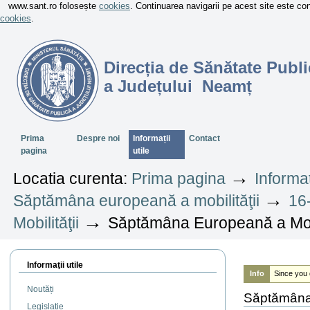
www.sant.ro folosește
cookies
. Continuarea navigarii pe acest site este c
cookies
.
Direcția de Sănătate Publi
a Județului Neamț
Sectiuni
Prima
Despre noi
Informații
Contact
pagina
utile
→
Locatia curenta:
Prima pagina
Informaț
→
Săptămâna europeană a mobilităţii
16
→
Mobilităţii
Săptămâna Europeană a Mobil
Informaţii utile
Info
Since you 
Noutăți
Săptămâna 
Legislație