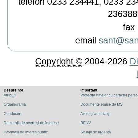
telefon 0233 234441, 0233 234
236388
fax 
email
sant@sant
Copyright ©
2004-2026
Di
Despre noi
Important
Atribuții
Protecția datelor cu caracter pers
Organigrama
Documente emise de MS
Conducere
Avize și autorizații
Declarații de avere și de interese
RENV
Informaţii de interes public
Situaţii de urgență