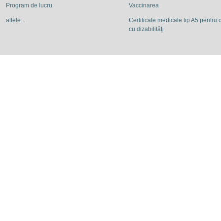
Program de lucru
Vaccinarea
altele ...
Certificate medicale tip A5 pentru c
cu dizabilităţi