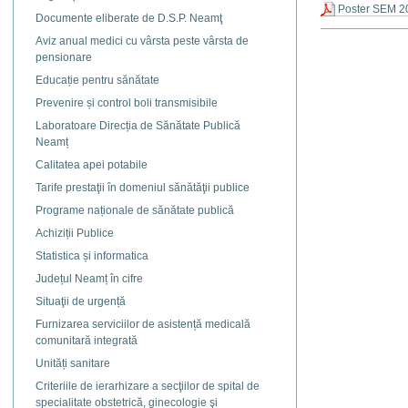
Poster SEM 2
Documente eliberate de D.S.P. Neamţ
Actiuni
Aviz anual medici cu vârsta peste vârsta de
document
pensionare
Educație pentru sănătate
Prevenire și control boli transmisibile
Laboratoare Direcția de Sănătate Publică
Neamț
Calitatea apei potabile
Tarife prestaţii în domeniul sănătăţii publice
Programe naționale de sănătate publică
Achiziții Publice
Statistica și informatica
Județul Neamț în cifre
Situaţii de urgență
Furnizarea serviciilor de asistență medicală
comunitară integrată
Unități sanitare
Criteriile de ierarhizare a secţiilor de spital de
specialitate obstetrică, ginecologie şi