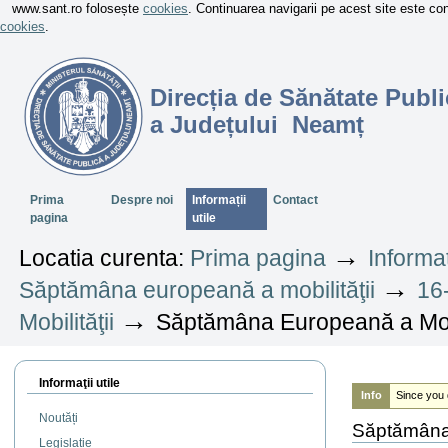
www.sant.ro folosește
cookies
. Continuarea navigarii pe acest site este c
cookies
.
Direcția de Sănătate Publi
a Județului Neamț
Sectiuni
Prima
Despre noi
Informații
Contact
pagina
utile
→
Locatia curenta:
Prima pagina
Informaț
→
Săptămâna europeană a mobilităţii
16
→
Mobilităţii
Săptămâna Europeană a Mobil
Informaţii utile
Info
Since you 
Noutăți
Săptămâna 
Legislație