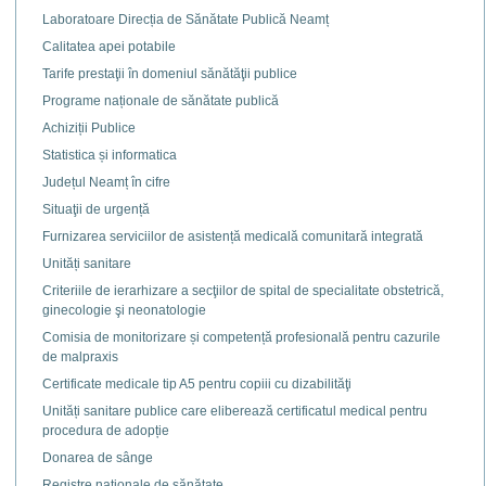
Laboratoare Direcția de Sănătate Publică Neamț
Calitatea apei potabile
Tarife prestaţii în domeniul sănătăţii publice
Programe naționale de sănătate publică
Achiziții Publice
Statistica și informatica
Județul Neamț în cifre
Situaţii de urgență
Furnizarea serviciilor de asistență medicală comunitară integrată
Unități sanitare
Criteriile de ierarhizare a secţiilor de spital de specialitate obstetrică,
ginecologie şi neonatologie
Comisia de monitorizare și competență profesională pentru cazurile
de malpraxis
Certificate medicale tip A5 pentru copiii cu dizabilităţi
Unități sanitare publice care eliberează certificatul medical pentru
procedura de adopție
Donarea de sânge
Registre naţionale de sănătate