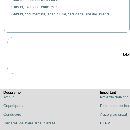
Cursuri, examene, concursuri
Ghiduri, documentaţii, legaturi utile, cataloage, alte documente
telef
Despre noi
Important
Atribuții
Protecția datelor c
Organigrama
Documente emise
Conducere
Avize și autorizații
Declarații de avere și de interese
RENV