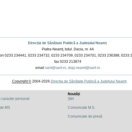
Direcția de Sănătate Publică a Județului Neamț
Piatra-Neamț, bdul. Dacia, nr. 4A
on 0233 234441, 0233 234732, 0233 234709, 0233 234701, 0233 236388, 0233 
fax 0233 213874
email
sant@sant.ro,
dspj.neamt@sant.ro
Copyright ©
2004-2026
Direcția de Sănătate Publică a Județului Neamț
.
Noutăți
u caracter personal
Știri
 de MS
Comunicate M.S.
Comunicate de presă