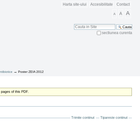
Harta site-ului
Accesibilitate
Contact
A
A
A
Cauta
sectiunea curenta
Cautare Avansata
→
tibiotice
Poster ZEIA 2012
 pages of this PDF.
Trimite continut
Tipareste continut