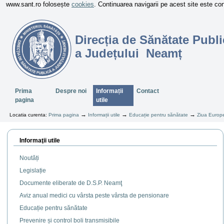
www.sant.ro folosește
cookies
. Continuarea navigarii pe acest site este c
Direcția de Sănătate Publi
a Județului Neamț
Sectiuni
Prima
Despre noi
Informații
Contact
pagina
utile
→
→
→
Locatia curenta:
Prima pagina
Informații utile
Educație pentru sănătate
Ziua Europe
Informaţii utile
Noutăți
Legislație
Documente eliberate de D.S.P. Neamţ
Aviz anual medici cu vârsta peste vârsta de pensionare
Educație pentru sănătate
Prevenire și control boli transmisibile