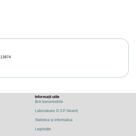
213874
Informații utile
Boli transmisibile
Laboratoare D.S.P. Neamț
Statistica și informatica
Legislație