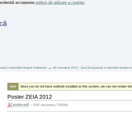
onsiderată acceptarea
politicii de utilizare a cookies
.
că
→
ană a Informării despre Antibiotice
18 noiembrie 2012 - Ziua Europeană a Informării despre An
Info
Since you do not have swftools installed on this system, we can not render the
Poster ZEIA 2012
poster.pdf
— PDF document, 7353Kb
Actiuni
document