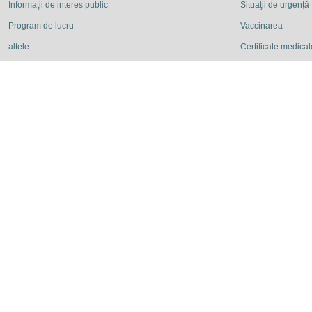
Informaţii de interes public
Situaţii de urgență
Program de lucru
Vaccinarea
altele ...
Certificate medicale