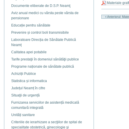
Materiale gra
Documente eliberate de D.S.P. Neamţ
Actiuni
Aviz anual medici cu vârsta peste vârsta de
document
Anteriorul: Mate
pensionare
Educație pentru sănătate
Prevenire și control boli transmisibile
Laboratoare Direcția de Sănătate Publică
Neamț
Calitatea apei potabile
Tarife prestaţii în domeniul sănătăţii publice
Programe naționale de sănătate publică
Achiziții Publice
Statistica și informatica
Județul Neamț în cifre
Situaţii de urgență
Furnizarea serviciilor de asistență medicală
comunitară integrată
Unități sanitare
Criteriile de ierarhizare a secţiilor de spital de
specialitate obstetrică, ginecologie şi