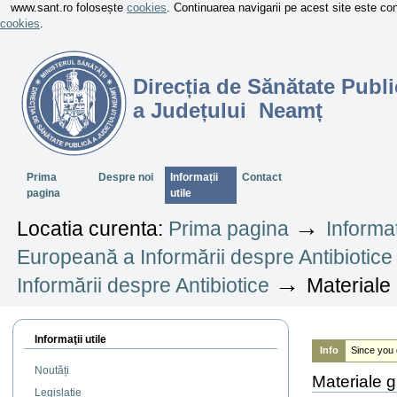
www.sant.ro folosește
cookies
. Continuarea navigarii pe acest site este c
cookies
.
Direcția de Sănătate Publi
a Județului Neamț
Sectiuni
Prima
Despre noi
Informații
Contact
pagina
utile
→
Locatia curenta:
Prima pagina
Informaț
Europeană a Informării despre Antibiotice
→
Informării despre Antibiotice
Materiale
Informaţii utile
Info
Since you 
Noutăți
Materiale 
Legislație