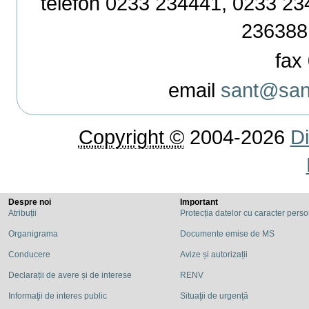
telefon 0233 234441, 0233 234
236388
fax 
email
sant@sant
Copyright ©
2004-2026
Di
Despre noi
Important
Atribuții
Protecția datelor cu caracter pers
Organigrama
Documente emise de MS
Conducere
Avize și autorizații
Declarații de avere și de interese
RENV
Informaţii de interes public
Situaţii de urgență