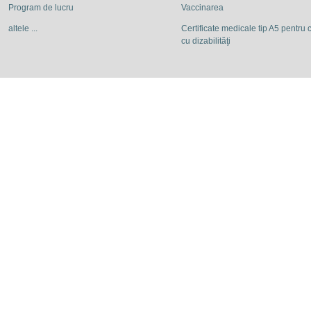
Program de lucru
Vaccinarea
altele ...
Certificate medicale tip A5 pentru c
cu dizabilităţi