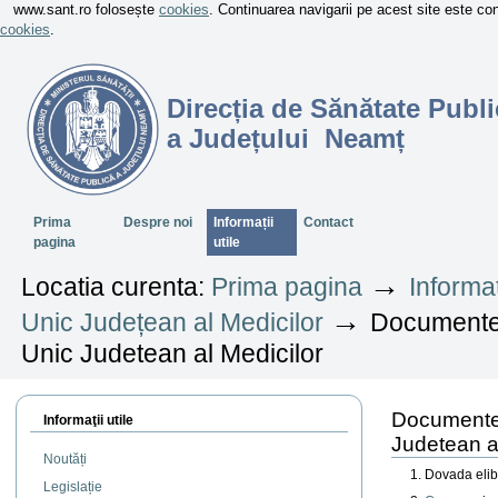
www.sant.ro folosește
cookies
. Continuarea navigarii pe acest site este c
cookies
.
Direcția de Sănătate Publi
a Județului Neamț
Sectiuni
Prima
Despre noi
Informații
Contact
pagina
utile
→
Locatia curenta:
Prima pagina
Informaț
→
Unic Județean al Medicilor
Documentel
Unic Judetean al Medicilor
Documentel
Informaţii utile
Judetean al
Noutăți
Dovada elibe
Legislație