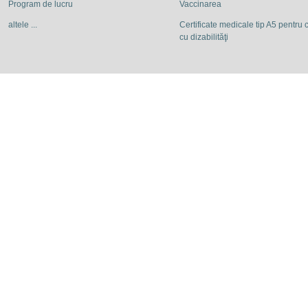
Program de lucru
Vaccinarea
altele ...
Certificate medicale tip A5 pentru c
cu dizabilităţi