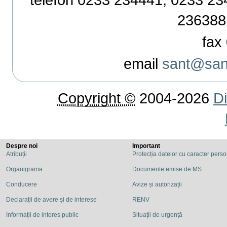
236388
fax 
email
sant@sant
Copyright ©
2004-2026
Di
Despre noi
Important
Atribuții
Protecția datelor cu caracter pers
Organigrama
Documente emise de MS
Conducere
Avize și autorizații
Declarații de avere și de interese
RENV
Informaţii de interes public
Situaţii de urgență