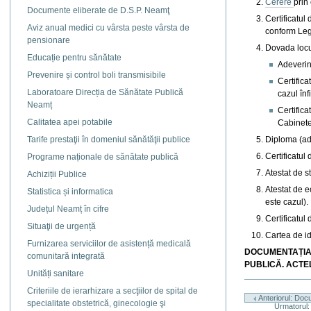
Cerere
prin
Documente eliberate de D.S.P. Neamţ
Certificatul
Aviz anual medici cu vârsta peste vârsta de
conform Legi
pensionare
Dovada locu
Educație pentru sănătate
Adeverin
Prevenire și control boli transmisibile
Certifica
Laboratoare Direcția de Sănătate Publică
cazul înf
Neamț
Certifica
Calitatea apei potabile
Cabinetel
Tarife prestaţii în domeniul sănătăţii publice
Diploma (ade
Certificatul
Programe naționale de sănătate publică
Atestat de s
Achiziții Publice
Atestat de e
Statistica și informatica
este cazul).
Județul Neamț în cifre
Certificatul
Situaţii de urgență
Cartea de id
Furnizarea serviciilor de asistență medicală
DOCUMENTAȚIA 
comunitară integrată
PUBLICĂ. ACTEL
Unități sanitare
Actiuni
Criteriile de ierarhizare a secţiilor de spital de
document
Anteriorul: Docu
specialitate obstetrică, ginecologie şi
Urmatorul: 