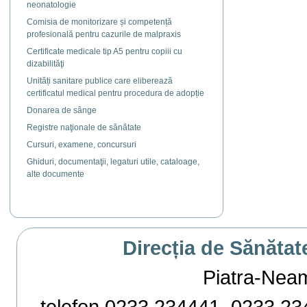
neonatologie
Comisia de monitorizare și competență
profesională pentru cazurile de malpraxis
Certificate medicale tip A5 pentru copiii cu
dizabilităţi
Unități sanitare publice care eliberează
certificatul medical pentru procedura de adopție
Donarea de sânge
Registre naţionale de sănătate
Cursuri, examene, concursuri
Ghiduri, documentaţii, legaturi utile, cataloage,
alte documente
Direcția de Sănătat
Piatra-Neamț,
telefon 0233 234441, 0233 234