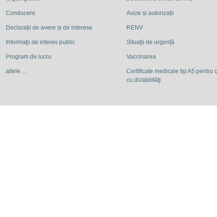
Conducere
Avize și autorizații
Declarații de avere și de interese
RENV
Informaţii de interes public
Situaţii de urgență
Program de lucru
Vaccinarea
altele ...
Certificate medicale tip A5 pentru c
cu dizabilităţi