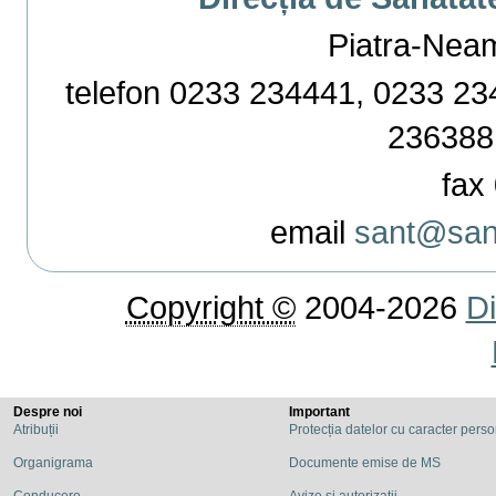
Piatra-Neamț,
telefon 0233 234441, 0233 234
236388
fax 
email
sant@sant
Copyright ©
2004-2026
Di
Despre noi
Important
Atribuții
Protecția datelor cu caracter pers
Organigrama
Documente emise de MS