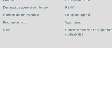
Conducere
Avize și autorizații
Declarații de avere și de interese
RENV
Informaţii de interes public
Situaţii de urgență
Program de lucru
Vaccinarea
altele ...
Certificate medicale tip A5 pentru c
cu dizabilităţi