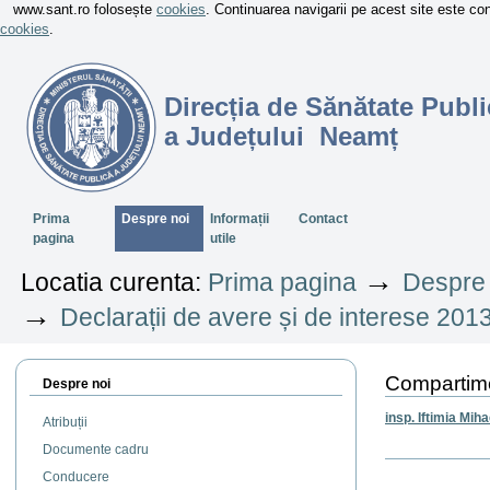
www.sant.ro folosește
cookies
. Continuarea navigarii pe acest site este c
cookies
.
Direcția de Sănătate Publi
a Județului Neamț
Sectiuni
Prima
Despre noi
Informații
Contact
pagina
utile
→
Locatia curenta:
Prima pagina
Despre 
→
Declarații de avere și de interese 201
Compartim
Despre noi
insp. Iftimia Miha
Atribuții
Documente cadru
Actiuni
Conducere
document