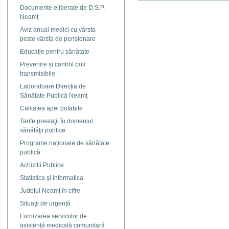
Actiuni
Documente eliberate de D.S.P.
document
Neamţ
Aviz anual medici cu vârsta
peste vârsta de pensionare
Educație pentru sănătate
Prevenire și control boli
transmisibile
Laboratoare Direcția de
Sănătate Publică Neamț
Calitatea apei potabile
Tarife prestaţii în domeniul
sănătăţii publice
Programe naționale de sănătate
publică
Achiziții Publice
Statistica și informatica
Județul Neamț în cifre
Situaţii de urgență
Furnizarea serviciilor de
asistență medicală comunitară