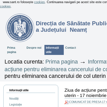
www.sant.ro folosește
cookies
. Continuarea navigarii pe acest site este c
cookies
.
Direcția de Sănătate Publi
a Județului Neamț
Sectiuni
Prima
Despre noi
Informații
Contact
pagina
utile
→
Locatia curenta:
Prima pagina
Informaț
acțiune pentru eliminarea cancerului de c
pentru eliminarea cancerului de col uteri
Ziua de acțiune pent
Informaţii utile
uterin - 17 noiembri
Noutăți
COMUNICAT DE PRESA 17 no
Legislație