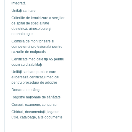
integrată
Unități sanitare
Criteriile de ierarhizare a secţiilor
de spital de specialitate
obstetrică, ginecologie şi
neonatologie
Comisia de monitorizare și
competență profesională pentru
cazurile de malpraxis
Certificate medicale tip A5 pentru
copiii cu dizabilităţi
Unități sanitare publice care
eliberează certificatul medical
pentru procedura de adopție
Donarea de sânge
Registre naţionale de sănătate
Cursuri, examene, concursuri
Ghiduri, documentaţii, legaturi
utile, cataloage, alte documente