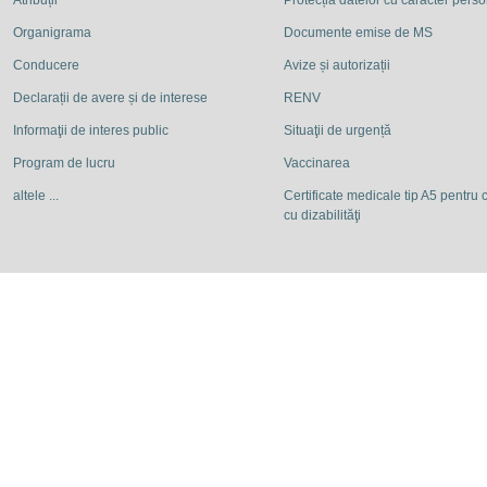
Atribuții
Protecția datelor cu caracter pers
Organigrama
Documente emise de MS
Conducere
Avize și autorizații
Declarații de avere și de interese
RENV
Informaţii de interes public
Situaţii de urgență
Program de lucru
Vaccinarea
altele ...
Certificate medicale tip A5 pentru c
cu dizabilităţi