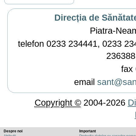
Direcția de Sănătat
Piatra-Neamț,
telefon 0233 234441, 0233 234
236388
fax 
email
sant@sant
Copyright ©
2004-2026
Di
Despre noi
Important