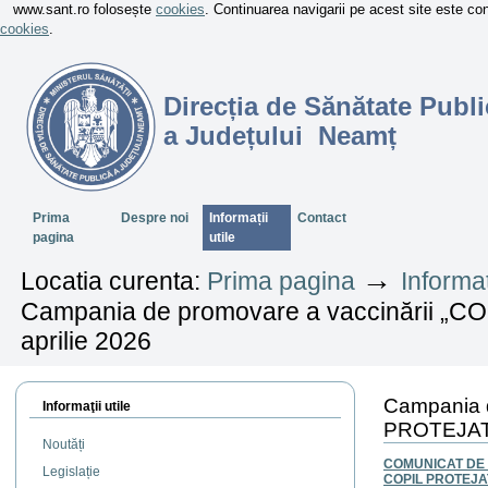
www.sant.ro folosește
cookies
. Continuarea navigarii pe acest site este c
cookies
.
Direcția de Sănătate Publi
a Județului Neamț
Sectiuni
Prima
Despre noi
Informații
Contact
pagina
utile
→
Locatia curenta:
Prima pagina
Informaț
Campania de promovare a vaccinării „C
aprilie 2026
Campania 
Informaţii utile
PROTEJAT!”
Noutăți
COMUNICAT DE PR
Legislație
COPIL PROTEJA