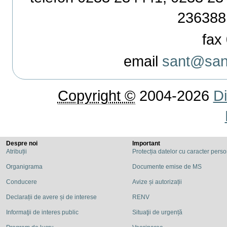
236388
fax 
email
sant@sant
Copyright ©
2004-2026
Di
Despre noi
Important
Atribuții
Protecția datelor cu caracter pers
Organigrama
Documente emise de MS
Conducere
Avize și autorizații
Declarații de avere și de interese
RENV
Informaţii de interes public
Situaţii de urgență