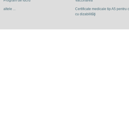
Program de lucru
Vaccinarea
altele ...
Certificate medicale tip A5 pentru c
cu dizabilităţi