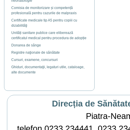
neonatologie
Comisia de monitorizare și competență
profesională pentru cazurile de malpraxis
Certificate medicale tip A5 pentru copiii cu
dizabilităţi
Unități sanitare publice care eliberează
certificatul medical pentru procedura de adopție
Donarea de sânge
Registre naţionale de sănătate
Cursuri, examene, concursuri
Ghiduri, documentaţii, legaturi utile, cataloage,
alte documente
Direcția de Sănătat
Piatra-Neamț,
telefon 0233 234441, 0233 234