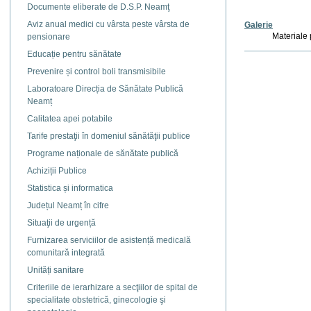
Documente eliberate de D.S.P. Neamţ
Aviz anual medici cu vârsta peste vârsta de
Galerie
Materiale
pensionare
Educație pentru sănătate
Actiuni
document
Prevenire și control boli transmisibile
Laboratoare Direcția de Sănătate Publică
Neamț
Calitatea apei potabile
Tarife prestaţii în domeniul sănătăţii publice
Programe naționale de sănătate publică
Achiziții Publice
Statistica și informatica
Județul Neamț în cifre
Situaţii de urgență
Furnizarea serviciilor de asistență medicală
comunitară integrată
Unități sanitare
Criteriile de ierarhizare a secţiilor de spital de
specialitate obstetrică, ginecologie şi