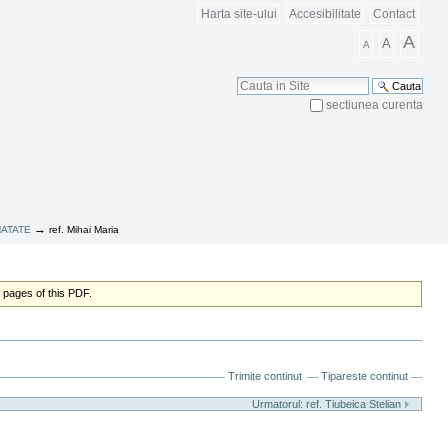
Harta site-ului
Accesibilitate
Contact
A
A
A
Cauta
sectiunea curenta
Cautare Avansata
→
NATATE
ref. Mihai Maria
 pages of this PDF.
Trimite continut
Tipareste continut
Urmatorul: ref. Tiubeica Stelian