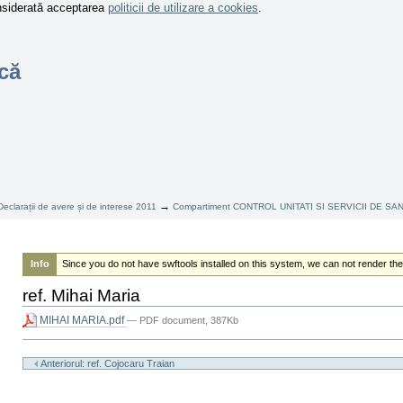
onsiderată acceptarea
politicii de utilizare a cookies
.
că
→
Declarații de avere și de interese 2011
Compartiment CONTROL UNITATI SI SERVICII DE SA
Info
Since you do not have swftools installed on this system, we can not render the
ref. Mihai Maria
MIHAI MARIA.pdf
— PDF document, 387Kb
Actiuni
document
Anteriorul: ref. Cojocaru Traian