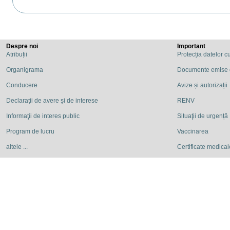
Despre noi
Important
Atribuții
Protecția datelor c
Organigrama
Documente emise
Conducere
Avize și autorizații
Declarații de avere și de interese
RENV
Informaţii de interes public
Situaţii de urgență
Program de lucru
Vaccinarea
altele ...
Certificate medicale