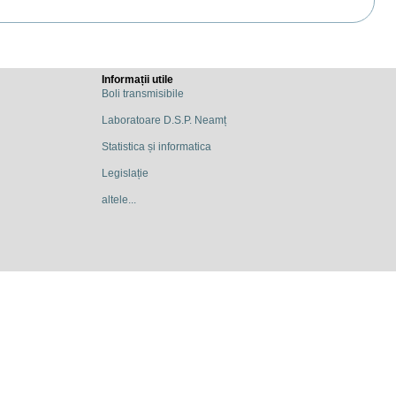
Informații utile
Boli transmisibile
Laboratoare D.S.P. Neamț
Statistica și informatica
Legislație
altele...