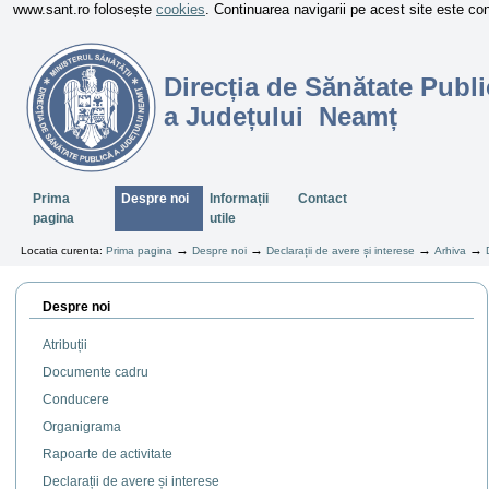
www.sant.ro folosește
cookies
. Continuarea navigarii pe acest site este c
Direcția de Sănătate Publi
a Județului Neamț
Sectiuni
Prima
Despre noi
Informații
Contact
pagina
utile
→
→
→
→
Locatia curenta:
Prima pagina
Despre noi
Declarații de avere și interese
Arhiva
Despre noi
Atribuții
Documente cadru
Conducere
Organigrama
Rapoarte de activitate
Declarații de avere și interese