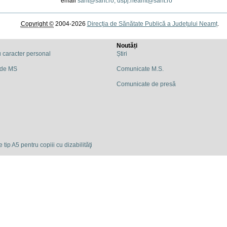
email
sant@sant.ro,
dspj.neamt@sant.ro
Copyright ©
2004-2026
Direcția de Sănătate Publică a Județului Neamț
.
Noutăți
u caracter personal
Știri
 de MS
Comunicate M.S.
Comunicate de presă
 tip A5 pentru copiii cu dizabilităţi