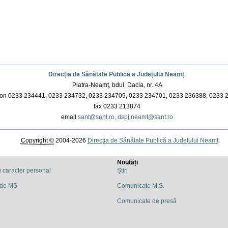
Direcția de Sănătate Publică a Județului Neamț
Piatra-Neamț, bdul. Dacia, nr. 4A
on 0233 234441, 0233 234732, 0233 234709, 0233 234701, 0233 236388, 0233 
fax 0233 213874
email
sant@sant.ro,
dspj.neamt@sant.ro
Copyright ©
2004-2026
Direcția de Sănătate Publică a Județului Neamț
.
Noutăți
u caracter personal
Știri
 de MS
Comunicate M.S.
Comunicate de presă