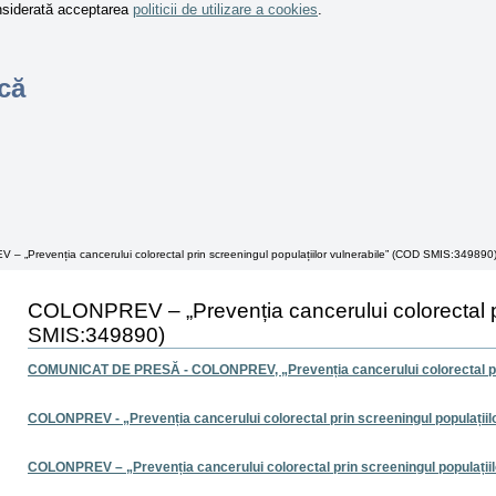
onsiderată acceptarea
politicii de utilizare a cookies
.
că
 „Prevenția cancerului colorectal prin screeningul populațiilor vulnerabile” (COD SMIS:349890
COLONPREV – „Prevenția cancerului colorectal pr
SMIS:349890)
COMUNICAT DE PRESĂ - COLONPREV, „Prevenția cancerului colorectal prin
COLONPREV - „Prevenția cancerului colorectal prin screeningul populațiil
COLONPREV – „Prevenția cancerului colorectal prin screeningul populații