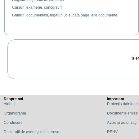
Cursuri, examene, concursuri
Ghiduri, documentaţii, legaturi utile, cataloage, alte documente
telef
Despre noi
Important
Atribuții
Protecția datelor c
Organigrama
Documente emise
Conducere
Avize și autorizații
Declarații de avere și de interese
RENV