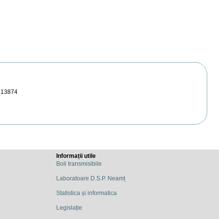
213874
Informații utile
Boli transmisibile
Laboratoare D.S.P. Neamț
Statistica și informatica
Legislație