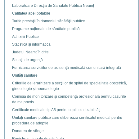
Laboratoare Direcția de Sănătate Publică Neamț
Calitatea apei potabile
Tarife prestaţii în domeniul sănătăţii publice
Programe naționale de sănătate publică
Achiziții Publice
Statistica și informatica
Județul Neamț în cifre
Situaţii de urgență
Furnizarea serviciilor de asistență medicală comunitară integrată
Unități sanitare
Criteriile de ierarhizare a secţiilor de spital de specialitate obstetrică,
ginecologie şi neonatologie
Comisia de monitorizare și competență profesională pentru cazurile
de malpraxis
Certificate medicale tip A5 pentru copiii cu dizabilităţi
Unități sanitare publice care eliberează certificatul medical pentru
procedura de adopție
Donarea de sânge
Registre naţionale de sănătate