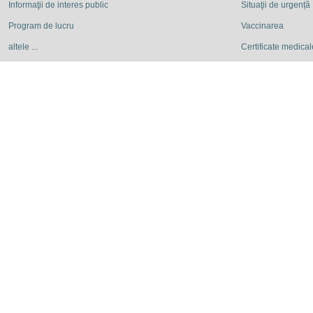
Informaţii de interes public
Situaţii de urgență
Program de lucru
Vaccinarea
altele ...
Certificate medicale