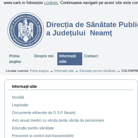
www.sant.ro folosește
cookies
. Continuarea navigarii pe acest site este c
Direcția de Sănătate Publi
a Județului Neamț
Sectiuni
Prima
Despre noi
Informații
Contact
pagina
utile
→
→
→
Locatia curenta:
Prima pagina
Informații utile
Educație pentru sănătate
COLONPREV –
Informaţii utile
Noutăți
Legislație
Documente eliberate de D.S.P. Neamţ
Aviz anual medici cu vârsta peste vârsta de pensionare
Educație pentru sănătate
Prevenire și control boli transmisibile