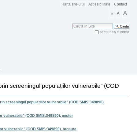
Harta site-ului
Accesibilitate
Contact
A
A
A
Cauta
sectiunea curenta
Cautare Avansata
)
in screeningul populațiilor vulnerabile” (COD
 screeningul populațiilor vulnerabile” (COD SMIS:349890)
or vulnerabile” (COD SMIS:349890), poster
lor vulnerabile” (COD SMIS:349890), broșura