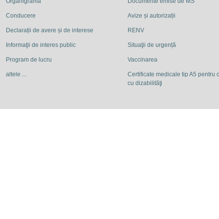
Organigrama
Documente emise de MS
Conducere
Avize și autorizații
Declarații de avere și de interese
RENV
Informaţii de interes public
Situaţii de urgență
Program de lucru
Vaccinarea
altele ...
Certificate medicale tip A5 pentru c
cu dizabilităţi