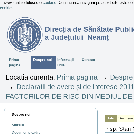
www.sant.ro folosește
cookies
. Continuarea navigarii pe acest site este c
cookies
.
Direcția de Sănătate Publi
a Județului Neamț
Sectiuni
Prima
Despre noi
Informații
Contact
pagina
utile
→
Locatia curenta:
Prima pagina
Despre 
→
Declarații de avere și de interese 201
FACTORILOR DE RISC DIN MEDIUL DE 
Despre noi
Info
Since you 
Atribuții
insp. Stan 
Documente cadru