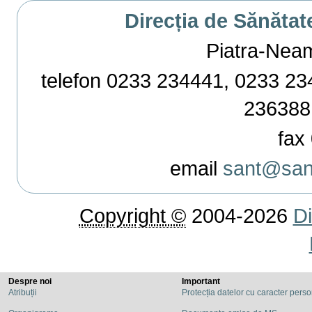
Direcția de Sănătat
Piatra-Neamț,
telefon 0233 234441, 0233 234
236388
fax 
email
sant@sant
Copyright ©
2004-2026
Di
Despre noi
Important
Atribuții
Protecția datelor cu caracter pers