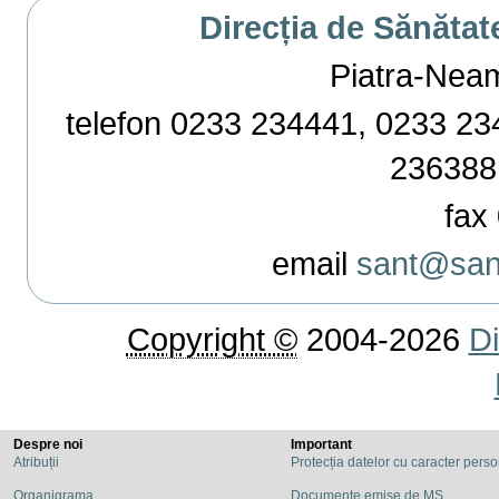
Direcția de Sănătat
Piatra-Neamț,
telefon 0233 234441, 0233 234
236388
fax 
email
sant@sant
Copyright ©
2004-2026
Di
Despre noi
Important
Atribuții
Protecția datelor cu caracter pers
Organigrama
Documente emise de MS