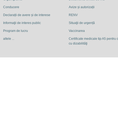
Conducere
Avize și autorizații
Declarații de avere și de interese
RENV
Informaţii de interes public
Situaţii de urgență
Program de lucru
Vaccinarea
altele ...
Certificate medicale tip A5 pentru c
cu dizabilităţi