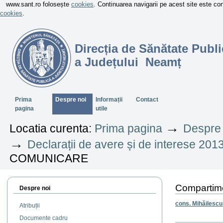
www.sant.ro folosește
cookies
. Continuarea navigarii pe acest site este c
cookies
.
Direcția de Sănătate Publi
a Județului Neamț
Sectiuni
Prima
Despre noi
Informații
Contact
pagina
utile
→
Locatia curenta:
Prima pagina
Despre 
→
Declarații de avere și de interese 201
COMUNICARE
Comparti
Despre noi
cons. Mihăilescu
Atribuții
Documente cadru