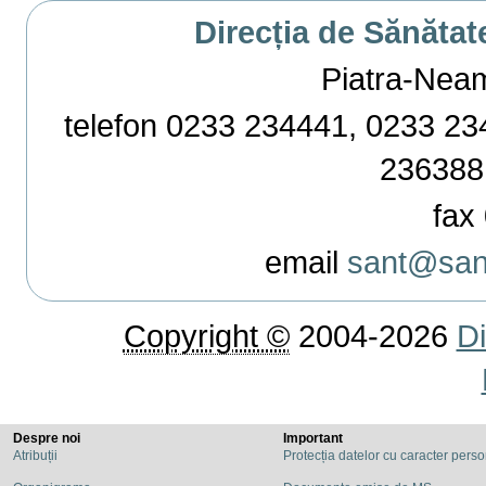
Direcția de Sănătat
Piatra-Neamț,
telefon 0233 234441, 0233 234
236388
fax 
email
sant@sant
Copyright ©
2004-2026
Di
Despre noi
Important
Atribuții
Protecția datelor cu caracter pers