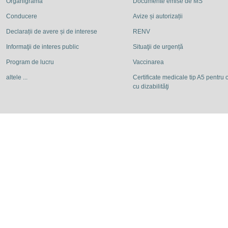
Organigrama
Documente emise de MS
Conducere
Avize și autorizații
Declarații de avere și de interese
RENV
Informaţii de interes public
Situaţii de urgență
Program de lucru
Vaccinarea
altele ...
Certificate medicale tip A5 pentru c
cu dizabilităţi