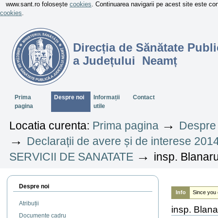
www.sant.ro folosește
cookies
. Continuarea navigarii pe acest site este c
cookies
.
Direcția de Sănătate Publi
a Județului Neamț
Sectiuni
Prima
Despre noi
Informații
Contact
pagina
utile
→
Locatia curenta:
Prima pagina
Despre 
→
Declarații de avere și de interese 201
→
SERVICII DE SANATATE
insp. Blanaru
Despre noi
Info
Since you 
Atribuții
insp. Blana
Documente cadru