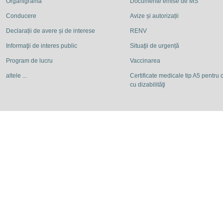
Organigrama
Documente emise de MS
Conducere
Avize și autorizații
Declarații de avere și de interese
RENV
Informaţii de interes public
Situaţii de urgență
Program de lucru
Vaccinarea
altele ...
Certificate medicale tip A5 pentru c
cu dizabilităţi