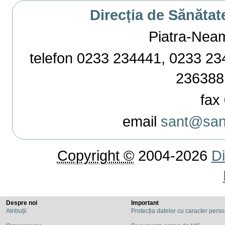
Direcția de Sănătat
Piatra-Neamț,
telefon 0233 234441, 0233 234
236388
fax 
email
sant@sant
Copyright ©
2004-2026
Di
Despre noi
Important
Atribuții
Protecția datelor cu caracter pers