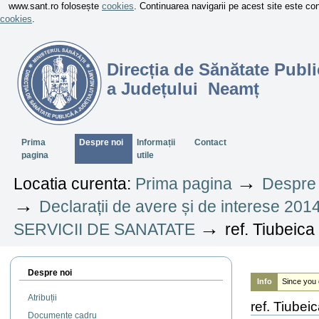
www.sant.ro folosește
cookies
. Continuarea navigarii pe acest site este c
cookies
.
Direcția de Sănătate Publi
a Județului Neamț
Sectiuni
Prima
Despre noi
Informații
Contact
pagina
utile
→
Locatia curenta:
Prima pagina
Despre 
→
Declarații de avere și de interese 201
→
SERVICII DE SANATATE
ref. Tiubeica
Despre noi
Info
Since you 
Atribuții
ref. Tiubei
Documente cadru