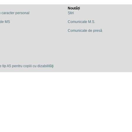
Noutăți
u caracter personal
Știri
 de MS
Comunicate M.S.
Comunicate de presă
 tip A5 pentru copiii cu dizabilităţi