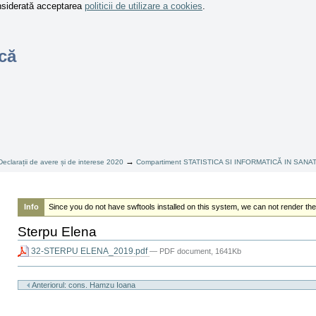
onsiderată acceptarea
politicii de utilizare a cookies
.
că
→
Declarații de avere și de interese 2020
Compartiment STATISTICA SI INFORMATICĂ IN SANA
Info
Since you do not have swftools installed on this system, we can not render the
Sterpu Elena
32-STERPU ELENA_2019.pdf
— PDF document, 1641Kb
Actiuni
document
Anteriorul: cons. Hamzu Ioana