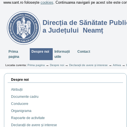
www.sant.ro folosește
cookies
. Continuarea navigarii pe acest site este c
Direcția de Sănătate Publi
a Județului Neamț
Sectiuni
Prima
Despre noi
Informații
Contact
pagina
utile
→
→
→
→
Locatia curenta:
Prima pagina
Despre noi
Declarații de avere și interese
Arhiva
Despre noi
Atribuții
Documente cadru
Conducere
Organigrama
Rapoarte de activitate
Declarații de avere și interese