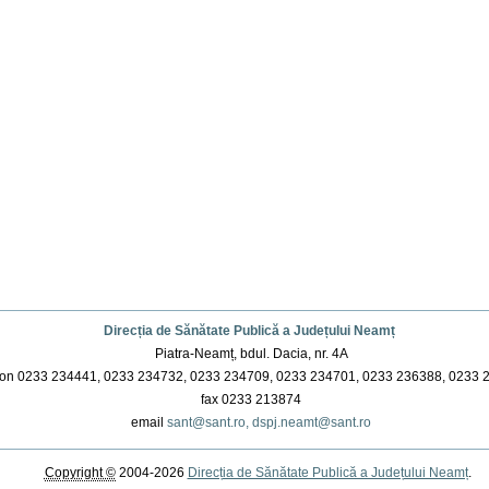
Direcția de Sănătate Publică a Județului Neamț
Piatra-Neamț, bdul. Dacia, nr. 4A
on 0233 234441, 0233 234732, 0233 234709, 0233 234701, 0233 236388, 0233 
fax 0233 213874
email
sant@sant.ro,
dspj.neamt@sant.ro
Copyright ©
2004-2026
Direcția de Sănătate Publică a Județului Neamț
.