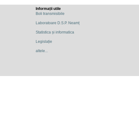
Informații utile
Boli transmisibile
Laboratoare D.S.P. Neamț
Statistica și informatica
Legislație
altele...