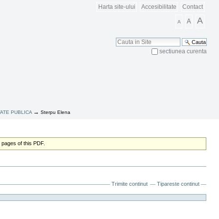
Harta site-ului
Accesibilitate
Contact
A
A
A
Cauta
sectiunea curenta
Cautare Avansata
→
TATE PUBLICA
Sterpu Elena
 pages of this PDF.
Trimite continut
Tipareste continut