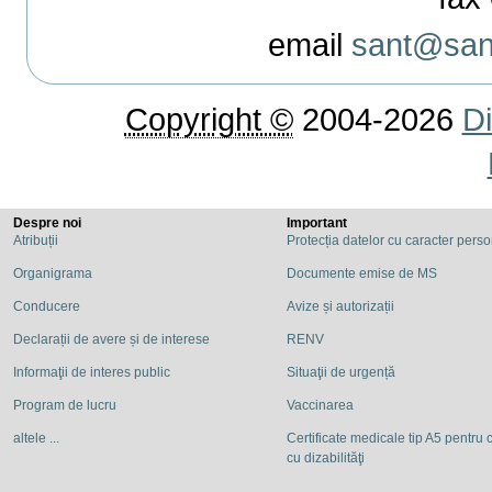
email
sant@sant
Copyright ©
2004-2026
Di
Despre noi
Important
Atribuții
Protecția datelor cu caracter pers
Organigrama
Documente emise de MS
Conducere
Avize și autorizații
Declarații de avere și de interese
RENV
Informaţii de interes public
Situaţii de urgență
Program de lucru
Vaccinarea
altele ...
Certificate medicale tip A5 pentru c
cu dizabilităţi