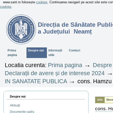
www.sant.ro folosește
cookies
. Continuarea navigarii pe acest site este c
cookies
.
Direcția de Sănătate Publi
a Județului Neamț
Sectiuni
Prima
Despre noi
Informații
Contact
pagina
utile
→
Locatia curenta:
Prima pagina
Despre 
Declarații de avere și de interese 2024
→
IN SANATATE PUBLICA
cons. Hamzu
Despre noi
Info
Since
Atribuții
cons. H
Documente cadru