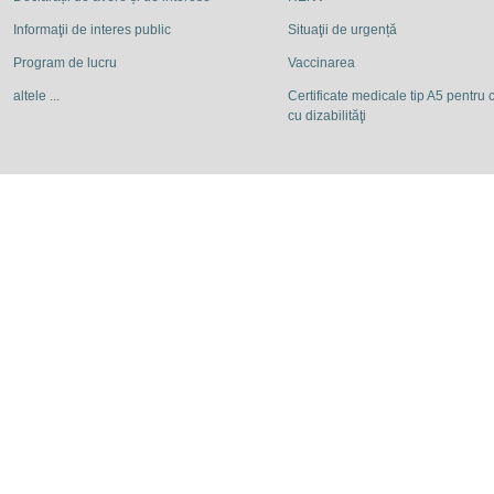
Informaţii de interes public
Situaţii de urgență
Program de lucru
Vaccinarea
altele ...
Certificate medicale tip A5 pentru c
cu dizabilităţi