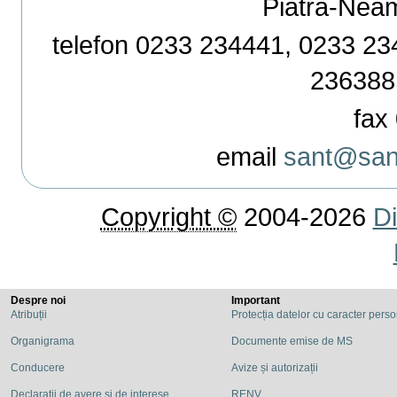
Piatra-Neamț,
telefon 0233 234441, 0233 234
236388
fax 
email
sant@sant
Copyright ©
2004-2026
Di
Despre noi
Important
Atribuții
Protecția datelor cu caracter pers
Organigrama
Documente emise de MS
Conducere
Avize și autorizații
Declarații de avere și de interese
RENV