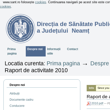
www.sant.ro folosește
cookies
. Continuarea navigarii pe acest site este c
cookies
.
Direcția de Sănătate Publi
a Județului Neamț
Sectiuni
Prima
Despre noi
Informații
Contact
pagina
utile
→
Locatia curenta:
Prima pagina
Despre 
Raport de activitate 2010
Despre noi
Info
Since you 
Atribuții
Raport de a
Documente cadru
2010.pdf
— PD
Conducere