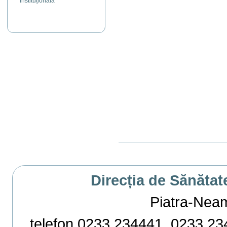
instituțională
Actiuni
document
Direcția de Sănătat
Piatra-Neamț,
telefon 0233 234441, 0233 234