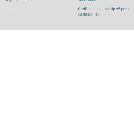
Program de lucru
Vaccinarea
altele ...
Certificate medicale tip A5 pentru c
cu dizabilităţi