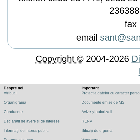
236388
fax 
email
sant@sant
Copyright ©
2004-2026
Di
Despre noi
Important
Atribuții
Protecția datelor cu caracter pers
Organigrama
Documente emise de MS
Conducere
Avize și autorizații
Declarații de avere și de interese
RENV
Informaţii de interes public
Situaţii de urgență