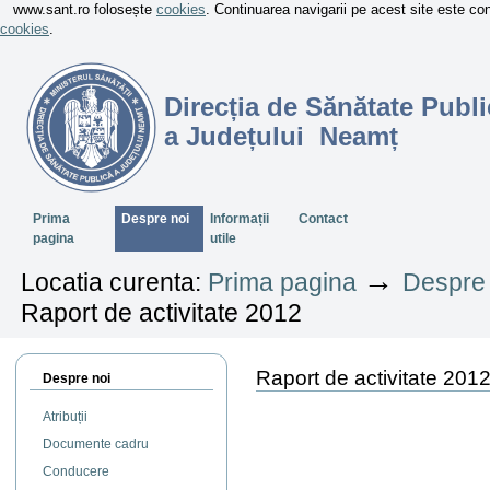
www.sant.ro folosește
cookies
. Continuarea navigarii pe acest site este c
cookies
.
Direcția de Sănătate Publi
a Județului Neamț
Sectiuni
Prima
Despre noi
Informații
Contact
pagina
utile
→
Locatia curenta:
Prima pagina
Despre 
Raport de activitate 2012
Raport de activitate 201
Despre noi
Atribuții
Documente cadru
Conducere