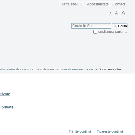
Harta site-ului
Accesibilitate
Contact
A
A
A
Cauta
sectiunea curenta
Cautare Avansata
→
nființare/modificare structură spitalizare de zi unități sanitare private
Documente utile
private
e private
Trimite continut
Tipareste continut