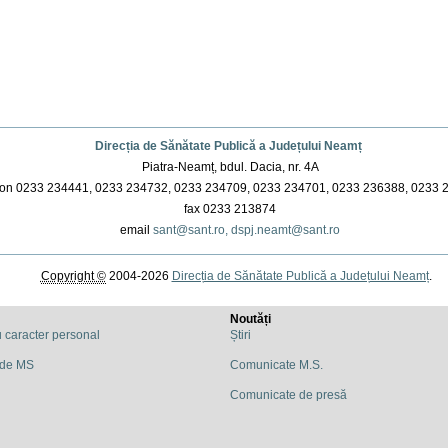
Direcția de Sănătate Publică a Județului Neamț
Piatra-Neamț, bdul. Dacia, nr. 4A
on 0233 234441, 0233 234732, 0233 234709, 0233 234701, 0233 236388, 0233 
fax 0233 213874
email
sant@sant.ro,
dspj.neamt@sant.ro
Copyright ©
2004-2026
Direcția de Sănătate Publică a Județului Neamț
.
Noutăți
u caracter personal
Știri
 de MS
Comunicate M.S.
Comunicate de presă