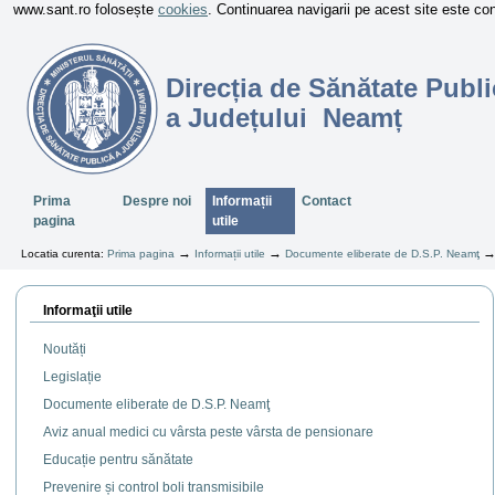
www.sant.ro folosește
cookies
. Continuarea navigarii pe acest site este c
Direcția de Sănătate Publi
a Județului Neamț
Sectiuni
Prima
Despre noi
Informații
Contact
pagina
utile
→
→
Locatia curenta:
Prima pagina
Informații utile
Documente eliberate de D.S.P. Neamţ
Informaţii utile
Noutăți
Legislație
Documente eliberate de D.S.P. Neamţ
Aviz anual medici cu vârsta peste vârsta de pensionare
Educație pentru sănătate
Prevenire și control boli transmisibile