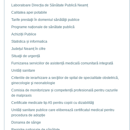
Laboratoare Direcția de Sănătate Publică Neamț
Calitatea apei potabile
Tarife prestaţii în domeniul sănătăţii publice
Programe naționale de sănătate publică
Achiziții Publice
Statistica și informatica
Județul Neamț în cifre
Situaţii de urgență
Furnizarea serviciilor de asistență medicală comunitară integrată
Unități sanitare
Criteriile de ierarhizare a secţiilor de spital de specialitate obstetrică,
ginecologie şi neonatologie
Comisia de monitorizare și competență profesională pentru cazurile
de malpraxis
Certificate medicale tip A5 pentru copiii cu dizabilităţi
Unități sanitare publice care eliberează certificatul medical pentru
procedura de adopție
Donarea de sânge
Registre naţionale de sănătate