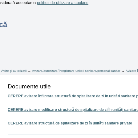
onsiderată acceptarea
politicii de utilizare a cookies
.
că
→
→
→
Avize și autorizații
Avizare/autorizare/înregistrare unitati sanitare/personal sanitar
Avizare î
Documente utile
CERERE avizare înființare structură de spitalizare de zi în unități sanitare 
CERERE avizare modificare structură de spitalizare de zi în unități sanitar
CERERE avizare structură de spitalizare de zi în unități sanitare private
Actiuni