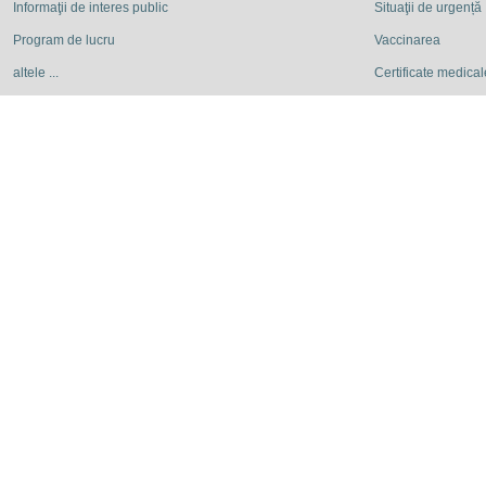
Informaţii de interes public
Situaţii de urgență
Program de lucru
Vaccinarea
altele ...
Certificate medicale