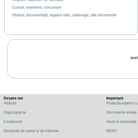
Cursuri, examene, concursuri
Ghiduri, documentaţii, legaturi utile, cataloage, alte documente
telef
Despre noi
Important
Atribuții
Protecția datelor c
Organigrama
Documente emise
Conducere
Avize și autorizații
Declarații de avere și de interese
RENV