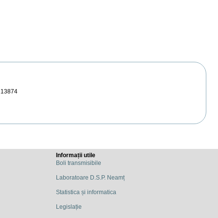
213874
Informații utile
Boli transmisibile
Laboratoare D.S.P. Neamț
Statistica și informatica
Legislație