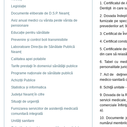
1. Certificatul de
Legislație
Dentişti in care 
Documente eliberate de D.S.P. Neamţ
2. Dovada îndeplin
Aviz anual medici cu vârsta peste vârsta de
furnizate pe spec
pensionare
prevederilor art. 
Educație pentru sănătate
3. Certificat de În
Prevenire și control boli transmisibile
4. Certificat cons
Laboratoare Direcția de Sănătate Publică
5. Certificatele 
Neamț
din care să reias
Calitatea apei potabile
6. Tabel cu medi
Tarife prestaţii în domeniul sănătăţii publice
personalitate juri
Programe naționale de sănătate publică
7. Act de deţiner
medico-sanitară cu
Achiziții Publice
Statistica și informatica
8. Schiţă unitate -
Județul Neamț în cifre
9. Dovada de la Re
servicii medicale,
Situaţii de urgență
comerciale înfiinţ
Furnizarea serviciilor de asistență medicală
a).
comunitară integrată
10. Documente jus
Unități sanitare
numărul membrilor