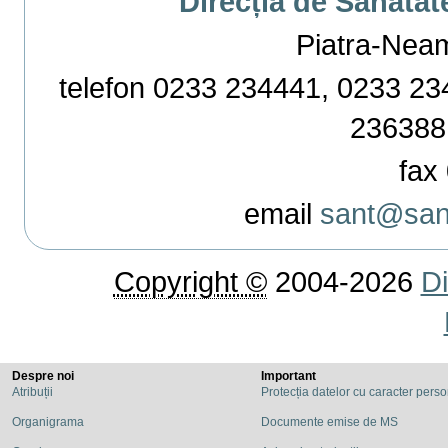
Direcția de Sănătat
Piatra-Neamț,
telefon 0233 234441, 0233 234
236388
fax 
email
sant@sant
Copyright ©
2004-2026
Di
Despre noi
Important
Atribuții
Protecția datelor cu caracter pers
Organigrama
Documente emise de MS