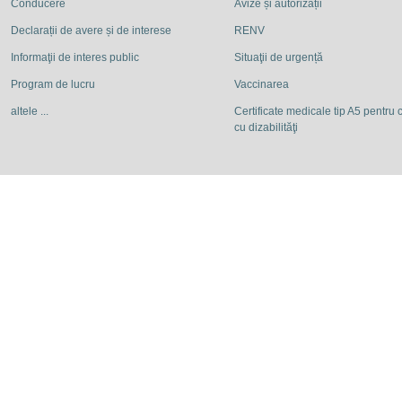
Conducere
Avize și autorizații
Declarații de avere și de interese
RENV
Informaţii de interes public
Situaţii de urgență
Program de lucru
Vaccinarea
altele ...
Certificate medicale tip A5 pentru c
cu dizabilităţi