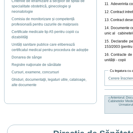
Criteriile de ierarhizare a secţiilor de spital de
11. Adeverinta cod
specialitate obstetrică, ginecologie şi
neonatologie
12. Contract intre
Comisia de monitorizare și competență
13. Contract dese
profesională pentru cazurile de malpraxis
14. Documente ce 
Certificate medicale tip A5 pentru copiii cu
unic al cabinetel
dizabilităţi
15. Declaratie pe
Unități sanitare publice care eliberează
153/2003 (pentru
certificatul medical pentru procedura de adopție
16. Contracte de 
Donarea de sânge
unității - copii
Registre naţionale de sănătate
Cu legatura cu 
Cursuri, examene, concursuri
Cerere înscrier
Ghiduri, documentaţii, legaturi utile, cataloage,
alte documente
Actiuni
document
Anteriorul: Docu
Cabinetelor Medic
Urmatorul: