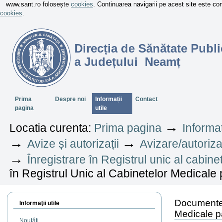
www.sant.ro folosește
cookies
. Continuarea navigarii pe acest site este c
cookies
.
Direcția de Sănătate Publi
a Județului Neamț
Sectiuni
Prima
Despre noi
Informații
Contact
pagina
utile
→
Locatia curenta:
Prima pagina
Informaț
→
→
Avize și autorizații
Avizare/autoriza
→
Înregistrare în Registrul unic al cabin
în Registrul Unic al Cabinetelor Medicale p
Documente n
Informaţii utile
Medicale pa
Noutăți