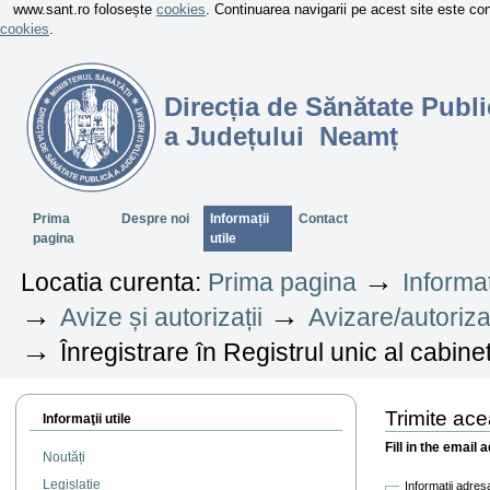
www.sant.ro folosește
cookies
. Continuarea navigarii pe acest site este c
cookies
.
Direcția de Sănătate Publi
a Județului Neamț
Sectiuni
Prima
Despre noi
Informații
Contact
pagina
utile
→
Locatia curenta:
Prima pagina
Informaț
→
→
Avize și autorizații
Avizare/autoriza
→
Înregistrare în Registrul unic al cabin
Trimite ac
Informaţii utile
Fill in the email 
Noutăți
Legislație
Informatii adres