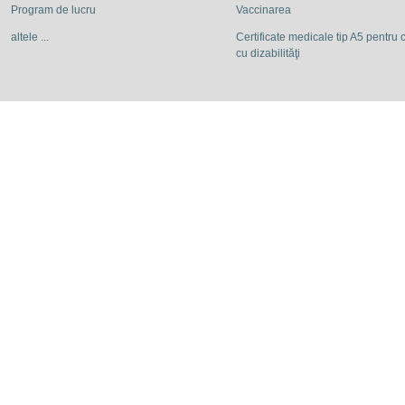
Program de lucru
Vaccinarea
altele ...
Certificate medicale tip A5 pentru c
cu dizabilităţi