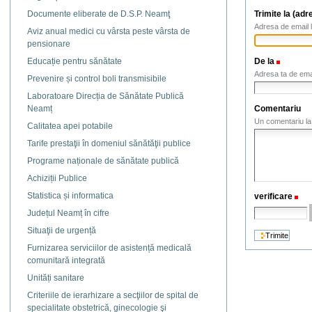
Trimite la (adr
Documente eliberate de D.S.P. Neamţ
Adresa de email l
Aviz anual medici cu vârsta peste vârsta de
pensionare
De la
(Necesa
Educație pentru sănătate
Adresa ta de ema
Prevenire și control boli transmisibile
Laboratoare Direcția de Sănătate Publică
Comentariu
Neamț
Un comentariu la 
Calitatea apei potabile
Tarife prestaţii în domeniul sănătăţii publice
Programe naționale de sănătate publică
Achiziții Publice
Statistica și informatica
verificare
(N
Județul Neamț în cifre
Situaţii de urgență
Furnizarea serviciilor de asistență medicală
comunitară integrată
Unități sanitare
Criteriile de ierarhizare a secţiilor de spital de
specialitate obstetrică, ginecologie şi