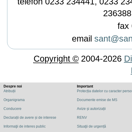
telefon 0233 234441, 0233 234
236388
fax 
email
sant@sant
Copyright ©
2004-2026
Di
Despre noi
Important
Atribuții
Protecția datelor cu caracter pers
Organigrama
Documente emise de MS
Conducere
Avize și autorizații
Declarații de avere și de interese
RENV
Informaţii de interes public
Situaţii de urgență